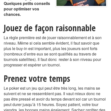
Quelques petits conseils
pour optimiser vos
chances.
Jouez de façon raisonnable
La règle première est de jouer raisonnablement et à son
niveau. Même si cela semble évident, il faut savoir que
plus le buy-in est important, plus les joueurs sont forts
(nombreux d’entre eux se sont qualifiés au travers de
tournois satellites). Il faut donc rester à son niveau pour
progresser et espérer un tournoi.
Prenez votre temps
Le poker est un jeu qui peut être très long, les mains se
suivent et ne se ressemblent pas. Il vaut mieux donc ne
pas être pressé et avoir du temps devant soi car un tournoi
peut durer jusqu’à 15 heures. Soyez patient, votre tour
viendra, les bonnes mains également. Sachez profiter des