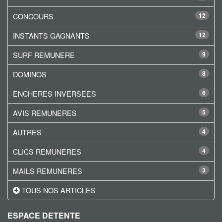
CONCOURS
12
INSTANTS GAGNANTS
12
SURF REMUNERE
9
DOMINOS
8
ENCHERES INVERSEES
6
AVIS REMUNERES
5
AUTRES
4
CLICS REMUNERES
4
MAILS REMUNERES
3
TOUS NOS ARTICLES
ESPACE DETENTE