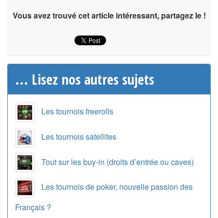
Vous avez trouvé cet article intéressant, partagez le !
... Lisez nos autres sujets
Les tournois freerolls
Les tournois satellites
Tout sur les buy-in (droits d’entrée ou caves)
Les tournois de poker, nouvelle passion des
Français ?