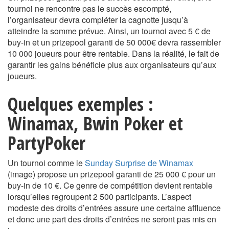
tournoi ne rencontre pas le succès escompté,
l’organisateur devra compléter la cagnotte jusqu’à
atteindre la somme prévue. Ainsi, un tournoi avec 5 € de
buy-in et un prizepool garanti de 50 000€ devra rassembler
10 000 joueurs pour être rentable. Dans la réalité, le fait de
garantir les gains bénéficie plus aux organisateurs qu’aux
joueurs.
Quelques exemples :
Winamax, Bwin Poker et
PartyPoker
Un tournoi comme le
Sunday Surprise de Winamax
(image) propose un prizepool garanti de 25 000 € pour un
buy-in de 10 €. Ce genre de compétition devient rentable
lorsqu’elles regroupent 2 500 participants. L’aspect
modeste des droits d’entrées assure une certaine affluence
et donc une part des droits d’entrées ne seront pas mis en