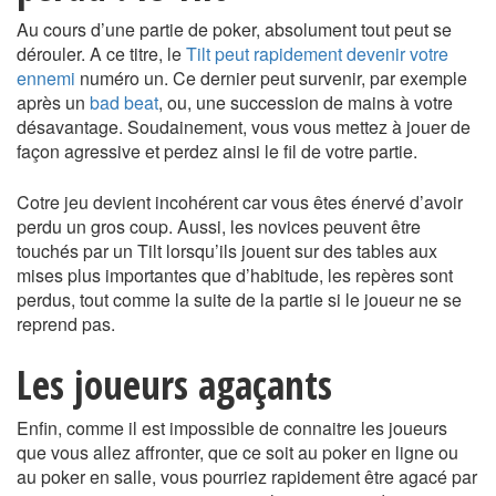
Au cours d’une partie de poker, absolument tout peut se
dérouler. A ce titre, le
Tilt peut rapidement devenir votre
ennemi
numéro un. Ce dernier peut survenir, par exemple
après un
bad beat
, ou, une succession de mains à votre
désavantage. Soudainement, vous vous mettez à jouer de
façon agressive et perdez ainsi le fil de votre partie.
Cotre jeu devient incohérent car vous êtes énervé d’avoir
perdu un gros coup. Aussi, les novices peuvent être
touchés par un Tilt lorsqu’ils jouent sur des tables aux
mises plus importantes que d’habitude, les repères sont
perdus, tout comme la suite de la partie si le joueur ne se
reprend pas.
Les joueurs agaçants
Enfin, comme il est impossible de connaitre les joueurs
que vous allez affronter, que ce soit au poker en ligne ou
au poker en salle, vous pourriez rapidement être agacé par