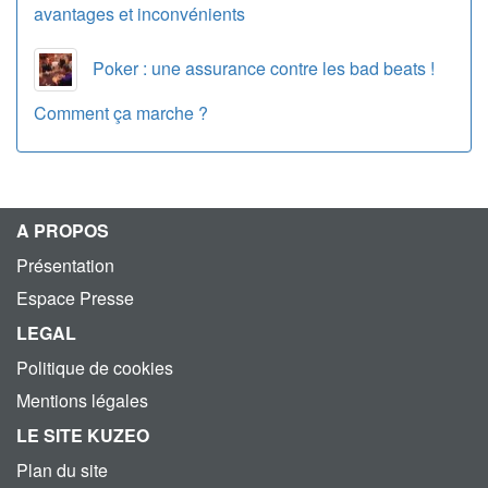
avantages et inconvénients
Poker : une assurance contre les bad beats !
Comment ça marche ?
A PROPOS
Présentation
Espace Presse
LEGAL
Politique de cookies
Mentions légales
LE SITE KUZEO
Plan du site