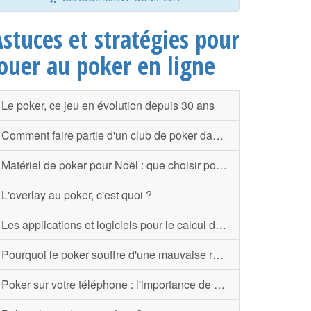
stuces et stratégies pour
jouer au poker en ligne
Le poker, ce jeu en évolution depuis 30 ans
Comment faire partie d'un club de poker dans votre ville ?
Matériel de poker pour Noël : que choisir pour faire plaisir ?
L'overlay au poker, c'est quoi ?
Les applications et logiciels pour le calcul des blinds
Pourquoi le poker souffre d'une mauvaise réputation ?
Poker sur votre téléphone : l'importance de votre connexion