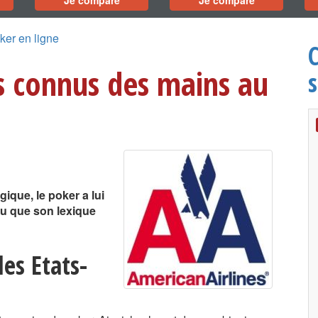
Je compare
Je compare
ker en ligne
s connus des mains au
s
gique, le poker a lui
ru que son lexique
es Etats-