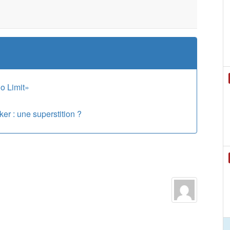
o Limit»
er : une superstition ?