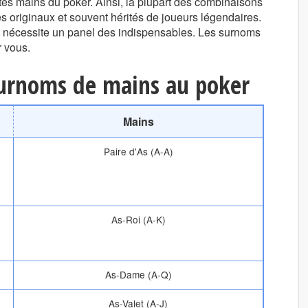
es mains du poker. Ainsi, la plupart des combinaisons
rès originaux et souvent hérités de joueurs légendaires.
ée, nécessite un panel des indispensables. Les surnoms
r vous.
surnoms de mains au poker
Mains
Paire d'As (A-A)
As-Roi (A-K)
As-Dame (A-Q)
As-Valet (A-J)