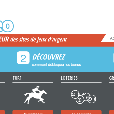
EUR
Ac
des sites de jeux d'argent
2
DÉCOUVREZ
comment débloquer les bonus
TURF
LOTERIES
GR
d
c