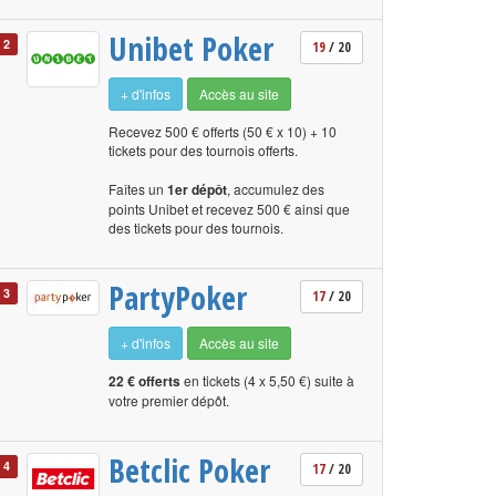
Unibet Poker
2
19
/ 20
+ d'infos
Accès au site
Recevez 500 € offerts (50 € x 10) + 10
tickets pour des tournois offerts.
Faîtes un
1er dépôt
, accumulez des
points Unibet et recevez 500 € ainsi que
des tickets pour des tournois.
PartyPoker
3
17
/ 20
+ d'infos
Accès au site
22 € offerts
en tickets (4 x 5,50 €) suite à
votre premier dépôt.
Betclic Poker
4
17
/ 20