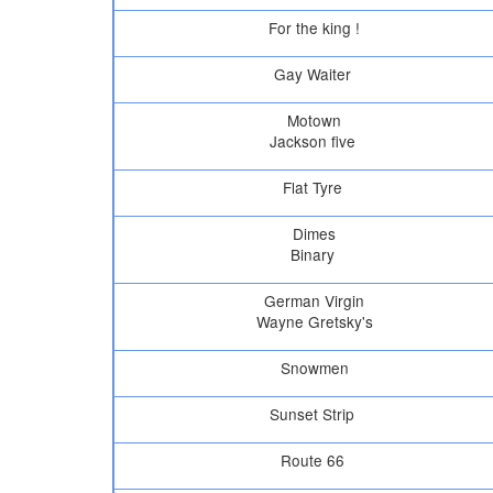
For the king !
Gay Waiter
Motown
Jackson five
Flat Tyre
Dimes
Binary
German Virgin
Wayne Gretsky's
Snowmen
Sunset Strip
Route 66