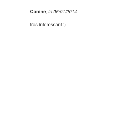
Canine
,
le 05/01/2014
très intéressant :)