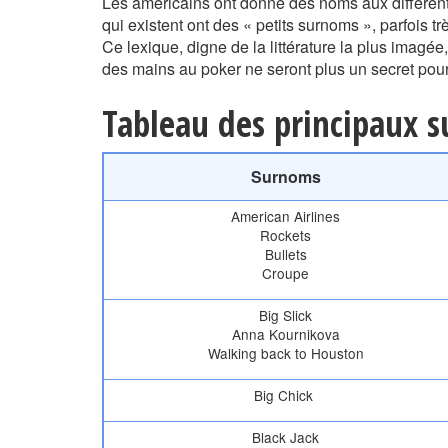
Les américains ont donné des noms aux différent
qui existent ont des « petits surnoms », parfois t
Ce lexique, digne de la littérature la plus imag
des mains au poker ne seront plus un secret pou
Tableau des principaux 
Surnoms
American Airlines
Rockets
Bullets
Croupe
Big Slick
Anna Kournikova
Walking back to Houston
Big Chick
Black Jack