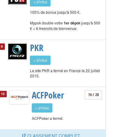
+ d'infos
100% de bonus jusqu'à 500 €.
Mypok double votre
1er dépôt
jusqu'à 500
€ + 6 freerolls de bienvenue.
PKR
9
+ d'infos
Le site PKR a fermé en France le 22 juillet
2015.
ACFPoker
10
16
/ 20
+ d'infos
ACFPoker a fermé.
CLASSEMENT COMPLET