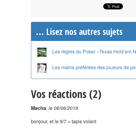
... Lisez nos autres sujets
Les règles du Poker «Texas Hold’em N
Les mains préférées des joueurs de pok
Vos réactions (2)
Macha
,
le 06/06/2019
bonjour, et le 9/7 = tapis volant