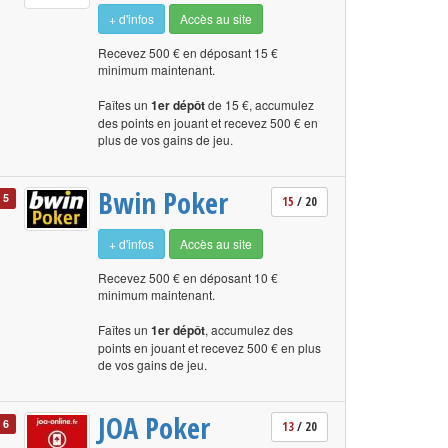
+ d'infos
Accès au site
Recevez 500 € en déposant 15 €
minimum maintenant.
Faîtes un
1er dépôt
de 15 €, accumulez
des points en jouant et recevez 500 € en
plus de vos gains de jeu.
Bwin Poker
5
15
/ 20
+ d'infos
Accès au site
Recevez 500 € en déposant 10 €
minimum maintenant.
Faîtes un
1er dépôt
, accumulez des
points en jouant et recevez 500 € en plus
de vos gains de jeu.
JOA Poker
6
13
/ 20