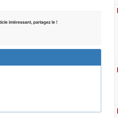
icle intéressant, partagez le !