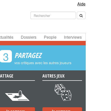
Aide
tualités
Dossiers
People
Interviews
3
PARTAGEZ
vos critiques avec les autres joueurs
ATTAGE
AUTRES JEUX
e
f