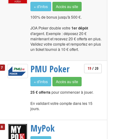
+ d'infos
Accès au site
100% de bonus jusqu'à 500 €.
JOA Poker double votre
1er dépôt
d'argent. Exemple : déposez 20 €
maintenant et recevez 20 € offerts en plus.
Validez votre compte et remportez en plus
un ticket tournoi à 10 € offert.
PMU Poker
7
19
/ 20
+ d'infos
Accès au site
25 € offerts
pour commencer à jouer.
En validant votre compte dans les 15
jours.
MyPok
8