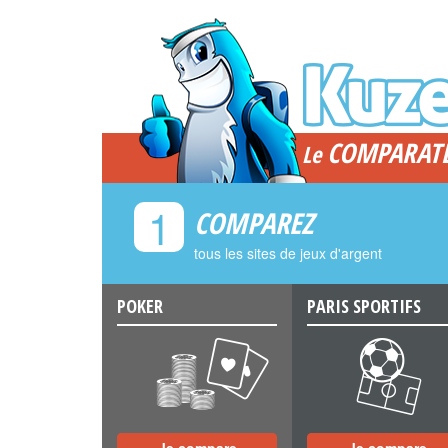
COMPARAT
Le
1
COMPAREZ
tous les sites de jeux d'argent
POKER
PARIS SPORTIFS
a
b