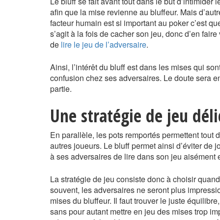
Le bluff se fait avant tout dans le but d’intimider 
afin que la mise revienne au bluffeur. Mais d’autr
facteur humain est si important au poker c’est que 
s’agit à la fois de cacher son jeu, donc d’en faire
de
lire le jeu de l’adversaire
.
Ainsi, l’intérêt du bluff est dans les mises qui so
confusion chez ses adversaires. Le doute sera en 
partie.
Une stratégie de jeu déli
En parallèle, les pots remportés permettent tout
autres joueurs. Le bluff permet ainsi d’éviter de j
à ses adversaires de lire dans son jeu aisément 
La stratégie de jeu consiste donc à choisir quand b
souvent, les adversaires ne seront plus impression
mises du bluffeur. Il faut trouver le juste équilibr
sans pour autant mettre en jeu des mises trop im