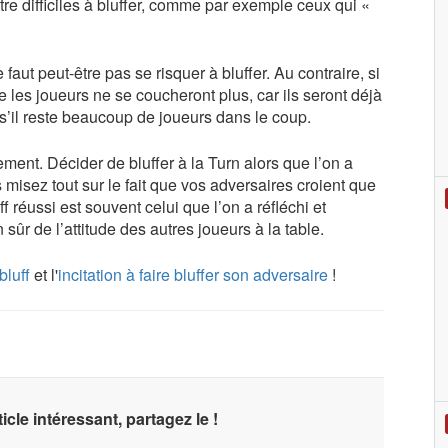
tre difficiles à bluffer, comme par exemple ceux qui «
 faut peut-être pas se risquer à bluffer. Au contraire, si
ue les joueurs ne se coucheront plus, car ils seront déjà
 s’il reste beaucoup de joueurs dans le coup.
tement. Décider de bluffer à la Turn alors que l’on a
 misez tout sur le fait que vos adversaires croient que
ff réussi est souvent celui que l’on a réfléchi et
sûr de l’attitude des autres joueurs à la table.
bluff
et l'
incitation à faire bluffer son adversaire
!
icle intéressant, partagez le !