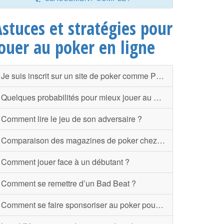
stuces et stratégies pour
jouer au poker en ligne
Je suis inscrit sur un site de poker comme PokerStars. Que puis-je faire maintenant ?
Quelques probabilités pour mieux jouer au Poker “Texas Hold’em”
Comment lire le jeu de son adversaire ?
Comparaison des magazines de poker chez votre marchand de journaux
Comment jouer face à un débutant ?
Comment se remettre d’un Bad Beat ?
Comment se faire sponsoriser au poker pour ne pas payer les buy-in ?