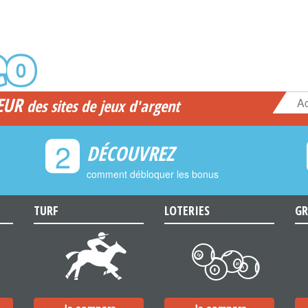
EUR
Ac
des sites de jeux d'argent
2
DÉCOUVREZ
comment débloquer les bonus
TURF
LOTERIES
GR
d
c