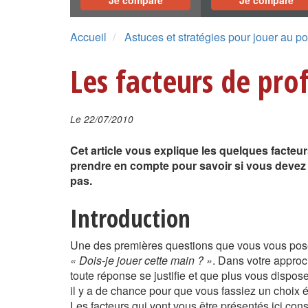
Je compare
Je compare
Accueil
Astuces et stratégies pour jouer au po
Les facteurs de prof
Le 22/07/2010
Cet article vous explique les quelques facteu
prendre en compte pour savoir si vous devez
pas.
Introduction
Une des premières questions que vous vous posez
« Dois-je jouer cette main ? »
. Dans votre appro
toute réponse se justifie et que plus vous dispose
il y a de chance pour que vous fassiez un choix éc
Les facteurs qui vont vous être présentés ici co