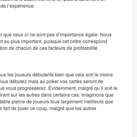
 de l’expérience.
oir que ceux-ci ne sont pas d’importance égale. Nous
t au plus important, puisque cet ordre correspond
ion de chacun de ces facteurs de profitabilité.
tous les joueurs débutants bien que cela soit le moins
 vous débutez mais au poker vos cartes seront de
ue vous progresserez. Evidemment, malgré qu’il soit le
rant sur les autres dans certains cas. Imaginons que
able pleine de joueurs tous largement meilleurs que
le fait de jouer ce coup, malgré que les autres