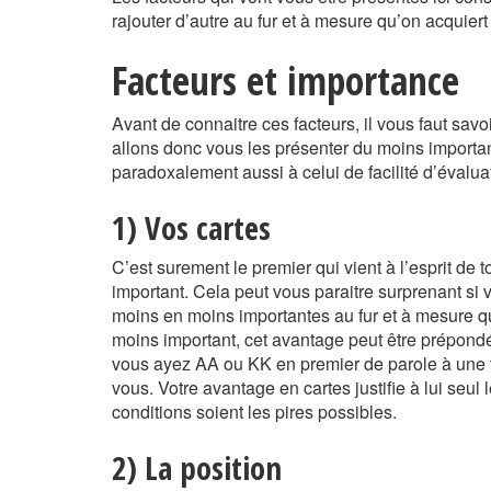
rajouter d’autre au fur et à mesure qu’on acquiert
Facteurs et importance
Avant de connaitre ces facteurs, il vous faut sav
allons donc vous les présenter du moins importan
paradoxalement aussi à celui de facilité d’évaluat
1) Vos cartes
C’est surement le premier qui vient à l’esprit de 
important. Cela peut vous paraitre surprenant si
moins en moins importantes au fur et à mesure q
moins important, cet avantage peut être prépondé
vous ayez AA ou KK en premier de parole à une t
vous. Votre avantage en cartes justifie à lui seul 
conditions soient les pires possibles.
2) La position