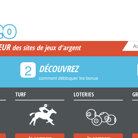
EUR
Ac
des sites de jeux d'argent
2
DÉCOUVREZ
comment débloquer les bonus
TURF
LOTERIES
GR
d
c