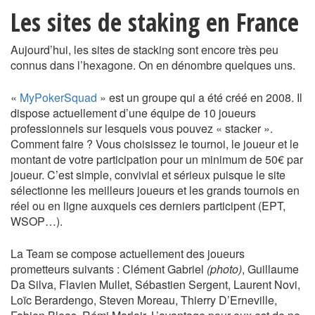
Les sites de staking en France
Aujourd’hui, les sites de stacking sont encore très peu
connus dans l’hexagone. On en dénombre quelques uns.
«
MyPokerSquad
» est un groupe qui a été créé en 2008. Il
dispose actuellement d’une équipe de 10 joueurs
professionnels sur lesquels vous pouvez « stacker ».
Comment faire ? Vous choisissez le tournoi, le joueur et le
montant de votre participation pour un minimum de 50€ par
joueur. C’est simple, convivial et sérieux puisque le site
sélectionne les meilleurs joueurs et les grands tournois en
réel ou en ligne auxquels ces derniers participent (EPT,
WSOP…).
La Team se compose actuellement des joueurs
prometteurs suivants : Clément Gabriel
(photo)
, Guillaume
Da Silva, Flavien Mullet, Sébastien Sergent, Laurent Novi,
Loïc Berardengo, Steven Moreau, Thierry D’Erneville,