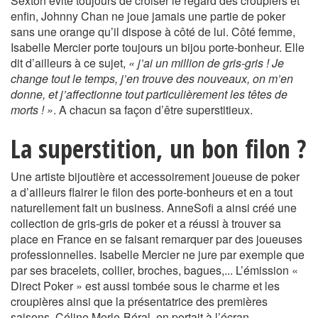
Sexton évite toujours de croiser le regard des croupiers et
enfin, Johnny Chan ne joue jamais une partie de poker
sans une orange qu’il dispose à côté de lui. Côté femme,
Isabelle Mercier porte toujours un bijou porte-bonheur. Elle
dit d’ailleurs à ce sujet,
« j’ai un million de gris-gris ! Je
change tout le temps, j’en trouve des nouveaux, on m’en
donne, et j’affectionne tout particulièrement les têtes de
morts ! »
. A chacun sa façon d’être superstitieux.
La superstition, un bon filon ?
Une artiste bijoutière et accessoirement joueuse de poker
a d’ailleurs flairer le filon des porte-bonheurs et en a tout
naturellement fait un business. AnneSofi a ainsi créé une
collection de gris-gris de poker et a réussi à trouver sa
place en France en se faisant remarquer par des joueuses
professionnelles. Isabelle Mercier ne jure par exemple que
par ses bracelets, collier, broches, bagues,... L’émission «
Direct Poker » est aussi tombée sous le charme et les
croupières ainsi que la présentatrice des premières
saisons, Céline Merle-Béral, en portait à l’écran.