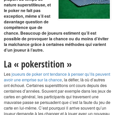
nature superstitieuse, et
le poker ne fait pas
exception, même s’il est
davantage question de
compétence que de
chance. Beaucoup de joueurs estiment qu’il est
possible de provoquer la chance ou du moins d’éviter
la malchance grâce à certaines méthodes qui varient
d’un joueur à l’autre.
La « pokerstition »
Les
joueurs de poker ont tendance à penser qu’ils peuvent
avoir une emprise sur la chance
, la défier, là où d’autres
ont échoué. Certaines superstitions ont cours depuis des
centaines d’années. Souvent par exemple dans les jeux de
cartes en général, les participants qui traversent une
mauvaise passe se persuadent que c’est la faute du jeu de
carte en lui-même. C’est pourquoi il arrive souvent qu’un
joueur demande à les changer et à jouer avec un nouveau