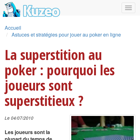
Accueil
Astuces et stratégies pour jouer au poker en ligne
La superstition au
poker : pourquoi les
joueurs sont
superstitieux ?
Le 04/07/2010
Les joueurs sont la
plupart du temps de