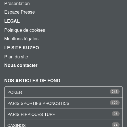
Présentation
Espace Presse
LEGAL
Politique de cookies
Mentions légales
LE SITE KUZEO
Plan du site
Nous contacter
NOS ARTICLES DE FOND
POKER
248
PARIS SPORTIFS PRONOSTICS
120
PARIS HIPPIQUES TURF
96
CASINOS
74