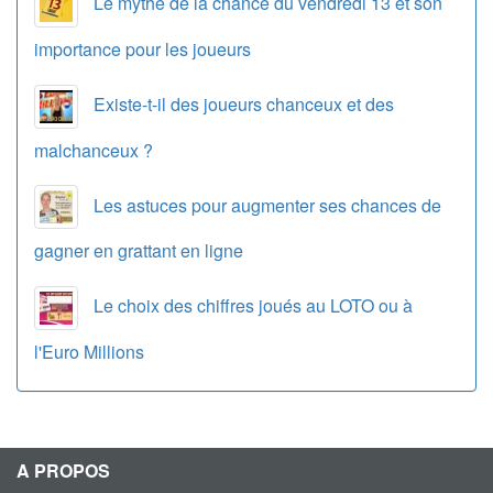
Le mythe de la chance du vendredi 13 et son
importance pour les joueurs
Existe-t-il des joueurs chanceux et des
malchanceux ?
Les astuces pour augmenter ses chances de
gagner en grattant en ligne
Le choix des chiffres joués au LOTO ou à
l'Euro Millions
A PROPOS