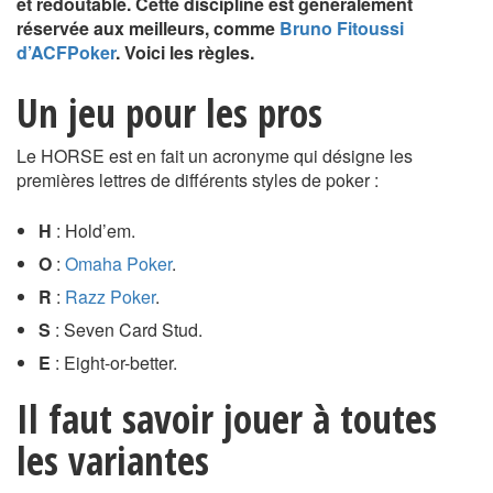
et redoutable. Cette discipline est généralement
réservée aux meilleurs, comme
Bruno Fitoussi
d’ACFPoker
. Voici les règles.
Un jeu pour les pros
Le HORSE est en fait un acronyme qui désigne les
premières lettres de différents styles de poker :
H
: Hold’em.
O
:
Omaha Poker
.
R
:
Razz Poker
.
S
: Seven Card Stud.
E
: Eight-or-better.
Il faut savoir jouer à toutes
les variantes