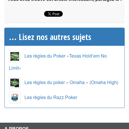
... Lisez nos autres sujets
Les règles du Poker «Texas Hold’em No
Limit»
Les règles du poker « Omaha » (Omaha High)
Les règles du Razz Poker
A PROPOS