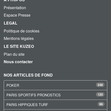
Présentation
Espace Presse
LEGAL
Politique de cookies
Mentions légales
LE SITE KUZEO
Plan du site
Nous contacter
NOS ARTICLES DE FOND
POKER
248
PARIS SPORTIFS PRONOSTICS
120
PARIS HIPPIQUES TURF
96