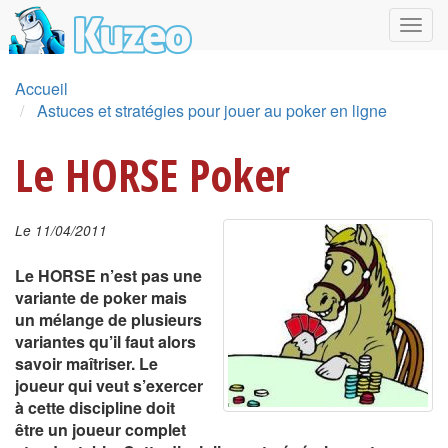
Accueil
Astuces et stratégies pour jouer au poker en ligne
Le HORSE Poker
Le 11/04/2011
Le HORSE n’est pas une
variante de poker mais
un mélange de plusieurs
variantes qu’il faut alors
savoir maîtriser. Le
joueur qui veut s’exercer
à cette discipline doit
être un joueur complet