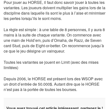
Pour jouer au HORSE, il faut donc savoir jouer à toutes les
variantes. Les joueurs doivent multiplier les gains lors de la
discipline dans laquelle ils sont le plus à l’aise et minimiser
les pertes lorsqu’ils le sont moins.
La règle est simple : à une table de 8 personnes, il y aura 8
mains à la suite de chaque variante. On commence avec
une main de Hold’em, puis d’Omaha, de Razz, de Seven
card Stud, puis de Eight-or-better. On recommence jusqu’à
ce que le jeu désigne un vainqueur.
Toutes les variantes se jouent en Limit (avec des mises
limitées)
Depuis 2006, le HORSE est présent lors des WSOP avec
un droit d’entrée de 50.000$. Autant dire que le HORSE
n’est pas à la portée de toutes les bourses.
Vous avez trouvé cet article intéressant, partagez le !