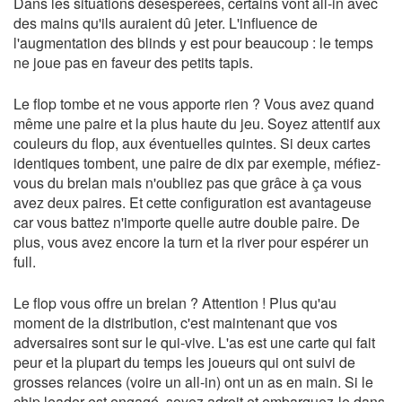
Dans les situations désesperées, certains vont all-in avec
des mains qu'ils auraient dû jeter. L'influence de
l'augmentation des blinds y est pour beaucoup : le temps
ne joue pas en faveur des petits tapis.
Le flop tombe et ne vous apporte rien ? Vous avez quand
même une paire et la plus haute du jeu. Soyez attentif aux
couleurs du flop, aux éventuelles quintes. Si deux cartes
identiques tombent, une paire de dix par exemple, méfiez-
vous du brelan mais n'oubliez pas que grâce à ça vous
avez deux paires. Et cette configuration est avantageuse
car vous battez n'importe quelle autre double paire. De
plus, vous avez encore la turn et la river pour espérer un
full.
Le flop vous offre un brelan ? Attention ! Plus qu'au
moment de la distribution, c'est maintenant que vos
adversaires sont sur le qui-vive. L'as est une carte qui fait
peur et la plupart du temps les joueurs qui ont suivi de
grosses relances (voire un all-in) ont un as en main. Si le
chip leader est engagé, soyez adroit et embarquez-le dans