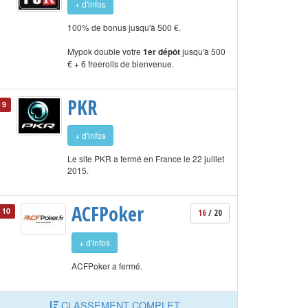
+ d'infos
100% de bonus jusqu'à 500 €.
Mypok double votre
1er dépôt
jusqu'à 500
€ + 6 freerolls de bienvenue.
PKR
9
+ d'infos
Le site PKR a fermé en France le 22 juillet
2015.
ACFPoker
10
16
/ 20
+ d'infos
ACFPoker a fermé.
CLASSEMENT COMPLET