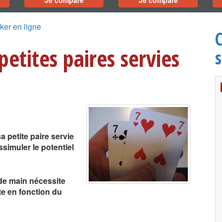
Je compare
Je compare
ker en ligne
etites paires servies
s
 petite paire servie
ssimuler le potentiel
 de main nécessite
te en fonction du