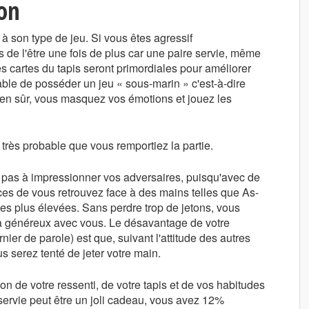
ion
 à son type de jeu. Si vous êtes agressif
s de l'être une fois de plus car une paire servie, même
es cartes du tapis seront primordiales pour améliorer
ble de posséder un jeu « sous-marin » c'est-à-dire
ien sûr, vous masquez vos émotions et jouez les
t très probable que vous remportiez la partie.
ez pas à impressionner vos adversaires, puisqu'avec de
ces de vous retrouvez face à des mains telles que As-
ies plus élevées. Sans perdre trop de jetons, vous
sera généreux avec vous. Le désavantage de votre
er de parole) est que, suivant l'attitude des autres
s serez tenté de jeter votre main.
ion de votre ressenti, de votre tapis et de vos habitudes
 servie peut être un joli cadeau, vous avez 12%