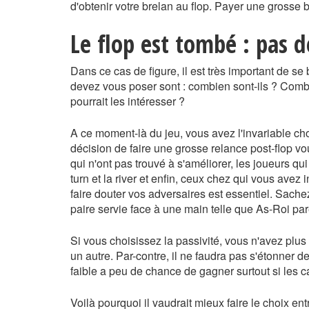
d'obtenir votre brelan au flop. Payer une grosse b
Le flop est tombé : pas d
Dans ce cas de figure, il est très important de s
devez vous poser sont : combien sont-ils ? Combie
pourrait les intéresser ?
A ce moment-là du jeu, vous avez l'invariable choi
décision de faire une grosse relance post-flop v
qui n'ont pas trouvé à s'améliorer, les joueurs qu
turn et la river et enfin, ceux chez qui vous avez 
faire douter vos adversaires est essentiel. Sache
paire servie face à une main telle que As-Roi p
Si vous choisissez la passivité, vous n'avez plu
un autre. Par-contre, il ne faudra pas s'étonner d
faible a peu de chance de gagner surtout si les
Voilà pourquoi il vaudrait mieux faire le choix en