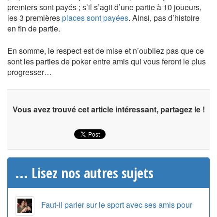
premiers sont payés ; s’il s’agit d’une partie à 10 joueurs,
les 3 premières
places sont payées
. Ainsi, pas d’histoire
en fin de partie.
En somme, le respect est de mise et n’oubliez pas que ce
sont les parties de poker entre amis qui vous feront le plus
progresser…
Vous avez trouvé cet article intéressant, partagez le !
... Lisez nos autres sujets
Faut-il parier sur le sport avec ses amis pour