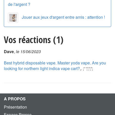
de l'argent ?
Jouer aux jeux d'argent entre amis : attention !
Vos réactions (1)
Dave
,
le 15/06/2023
Best hybrid disposable vape.
Master yoda vape.
Are you
looking for northern light indica vape cart?
,. ;' ';';';';
A PROPOS
Présentation
Espace Presse