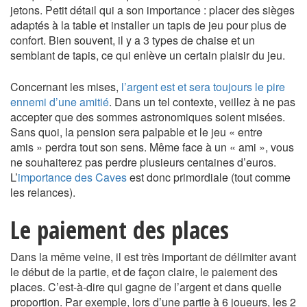
jetons. Petit détail qui a son importance : placer des sièges
adaptés à la table et installer un tapis de jeu pour plus de
confort. Bien souvent, il y a 3 types de chaise et un
semblant de tapis, ce qui enlève un certain plaisir du jeu.
Concernant les mises,
l’argent est et sera toujours le pire
ennemi d’une amitié
. Dans un tel contexte, veillez à ne pas
accepter que des sommes astronomiques soient misées.
Sans quoi, la pension sera palpable et le jeu « entre
amis » perdra tout son sens. Même face à un « ami », vous
ne souhaiterez pas perdre plusieurs centaines d’euros.
L’
importance des Caves
est donc primordiale (tout comme
les relances).
Le paiement des places
Dans la même veine, il est très important de délimiter avant
le début de la partie, et de façon claire, le paiement des
places. C’est-à-dire qui gagne de l’argent et dans quelle
proportion. Par exemple, lors d’une partie à 6 joueurs, les 2