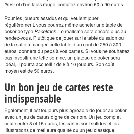
timer
et d’un tapis rouge, comptez environ 60 à 90 euros.
Pour les joueurs assidus et qui veulent jouer
régulièrement, vous pourrez même acheter une table de
poker de type
Racetrack
. Le réalisme sera encore plus au
rendez-vous. Plutôt que de jouer sur la table du salon ou
de la salle à manger, cette table d’un coût de 250 à 300
euros, donnera du peps à vos parties. Si vous ne souhaitez
pas investir une telle somme, un plateau de poker sera
idéal, il pourra accueillir de 8 à 10 joueurs. Son coût
moyen est de 50 euros.
Un bon jeu de cartes reste
indispensable
Egalement, il est toujours plus agréable de jouer au poker
avec un jeu de cartes digne de ce nom. Un jeu complet
coûte entre 8 et 15 euros, les cartes sont solides et les
illustrations de meilleure qualité qu’un jeu classique.