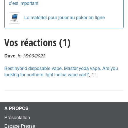
c’est important
Le matériel pour jouer au poker en ligne
Vos réactions (1)
Dave
,
le 15/06/2023
Best hybrid disposable vape.
Master yoda vape.
Are you
looking for northern light indica vape cart?
,. '; ';
A PROPOS
Présentation
Espace Presse