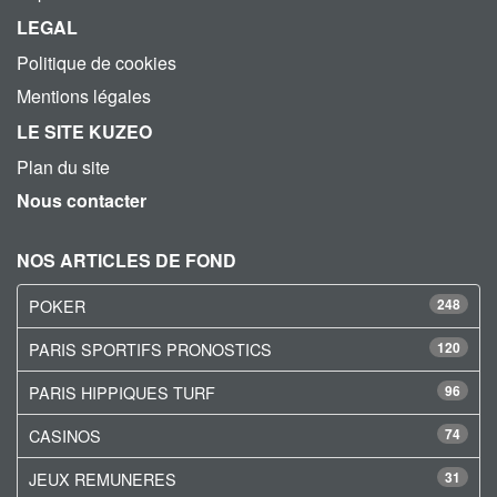
LEGAL
Politique de cookies
Mentions légales
LE SITE KUZEO
Plan du site
Nous contacter
NOS ARTICLES DE FOND
POKER
248
PARIS SPORTIFS PRONOSTICS
120
PARIS HIPPIQUES TURF
96
CASINOS
74
JEUX REMUNERES
31