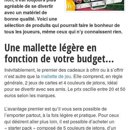
agréable de se divertir
avec un matériel de
bonne qualité. Voici une
sélection de produits qui pourrait faire le bonheur de
tous les joueurs, même ceux qui n’y connaissent rien.
Une mallette légère en
fonction de votre budget...
Inévitablement, le premier des cadeaux à offrir ou à s’offrir
n’est autre que la
mallette de jeu
. Elle comprend, en règle
générale, 2 jeux de cartes et 4 couleurs de jetons, idéal
pour se divertir avec ses amis. Le prix oscille entre 20 et 50
euros selon les marques.
L’avantage premier est qu’il vous sera possible de
l’emporter partout, à la fois légère et pratique. Pour ceux
qui désirent aller plus loin, il est possible d’acheter un
« starter pack » composé de 5 couleurs de jetons, d’un