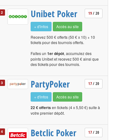
Unibet Poker
2
19
/ 20
+ d'infos
Accès au site
Recevez 500 € offerts (50 € x 10) + 10
tickets pour des tournois offerts.
Faîtes un
1er dépôt
, accumulez des
points Unibet et recevez 500 € ainsi que
des tickets pour des tournois.
PartyPoker
3
17
/ 20
+ d'infos
Accès au site
22 € offerts
en tickets (4 x 5,50 €) suite à
votre premier dépôt.
Betclic Poker
4
17
/ 20