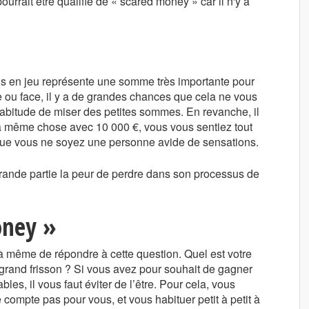
pourrait être qualifié de « scared money » car il n'y a
mis en jeu représente une somme très importante pour
e ou face, il y a de grandes chances que cela ne vous
'habitude de miser des petites sommes. En revanche, il
 la même chose avec 10 000 €, vous vous sentiez tout
 que vous ne soyez une personne avide de sensations.
ande partie la peur de perdre dans son processus de
oney »
à même de répondre à cette question. Quel est votre
 grand frisson ? Si vous avez pour souhait de gagner
les, il vous faut éviter de l’être. Pour cela, vous
e compte pas pour vous, et vous habituer petit à petit à