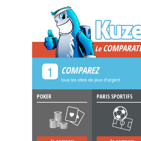
COMPARAT
Le
1
COMPAREZ
tous les sites de jeux d'argent
POKER
PARIS SPORTIFS
a
b