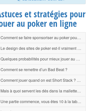
stuces et stratégies pour
jouer au poker en ligne
Comment se faire sponsoriser au poker pour ne pas payer les buy-in ?
Le design des sites de poker est-il vraiment important ?
Quelques probabilités pour mieux jouer au Poker “Texas Hold’em”
Comment se remettre d’un Bad Beat ?
Comment jouer quand on est Short Stack ? Et quand on est Chip Leader ?
Mais à quoi servent les dés dans la mallette de poker ?
Une partie commence, vous êtes 10 à la table. Comment négocier le début de la partie ?