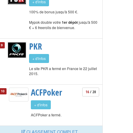
+ d'infos
100% de bonus jusqu'à 500 €.
Mypok double votre
1er dépôt
jusqu'à 500
€ + 6 freerolls de bienvenue.
PKR
9
+ d'infos
Le site PKR a fermé en France le 22 juillet
2015.
ACFPoker
10
16
/ 20
+ d'infos
ACFPoker a fermé.
CLASSEMENT COMPLET