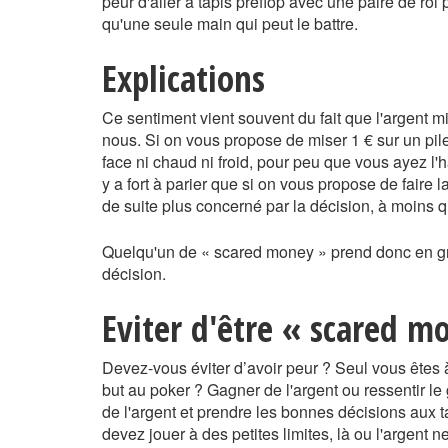
peur d'aller à tapis préflop avec une paire de roi 
qu'une seule main qui peut le battre.
Explications
Ce sentiment vient souvent du fait que l'argent 
nous. Si on vous propose de miser 1 € sur un pil
face ni chaud ni froid, pour peu que vous ayez l
y a fort à parier que si on vous propose de faire
de suite plus concerné par la décision, à moins
Quelqu'un de « scared money » prend donc en gr
décision.
Eviter d'être « scared m
Devez-vous éviter d’avoir peur ? Seul vous êtes 
but au poker ? Gagner de l'argent ou ressentir le
de l'argent et prendre les bonnes décisions aux tab
devez jouer à des petites limites, là ou l'argent n