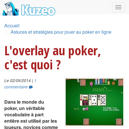
Accueil
Astuces et stratégies pour jouer au poker en ligne
L'overlay au poker,
c'est quoi ?
|
Le 02/09/2014
1
commentaire
Dans le monde du
poker, un véritable
vocabulaire à part
entière est utilisé par les
joueurs, novices comme