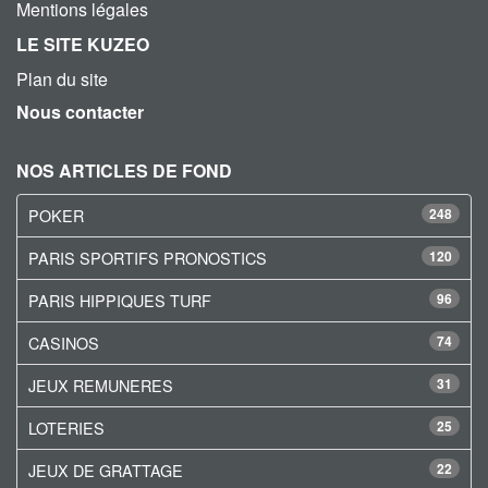
Mentions légales
LE SITE KUZEO
Plan du site
Nous contacter
NOS ARTICLES DE FOND
POKER
248
PARIS SPORTIFS PRONOSTICS
120
PARIS HIPPIQUES TURF
96
CASINOS
74
JEUX REMUNERES
31
LOTERIES
25
JEUX DE GRATTAGE
22