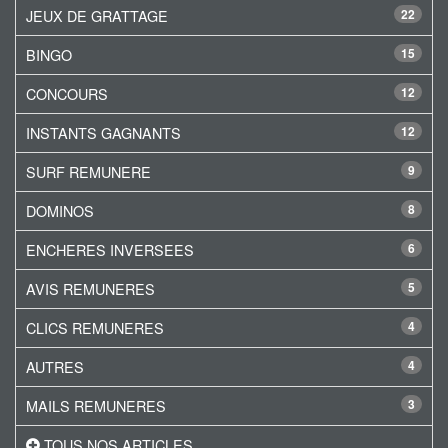
JEUX DE GRATTAGE
22
BINGO
15
CONCOURS
12
INSTANTS GAGNANTS
12
SURF REMUNERE
9
DOMINOS
8
ENCHERES INVERSEES
6
AVIS REMUNERES
5
CLICS REMUNERES
4
AUTRES
4
MAILS REMUNERES
3
TOUS NOS ARTICLES