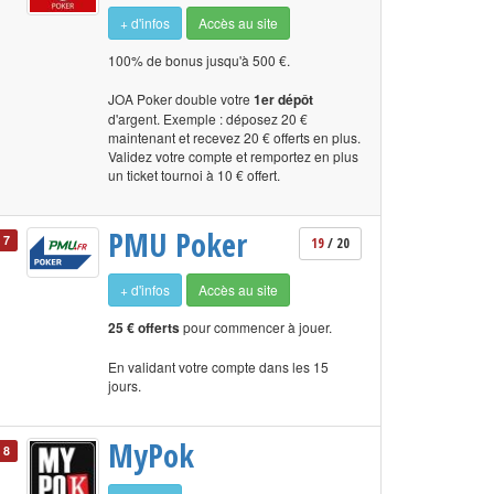
+ d'infos
Accès au site
100% de bonus jusqu'à 500 €.
JOA Poker double votre
1er dépôt
d'argent. Exemple : déposez 20 €
maintenant et recevez 20 € offerts en plus.
Validez votre compte et remportez en plus
un ticket tournoi à 10 € offert.
PMU Poker
7
19
/ 20
+ d'infos
Accès au site
25 € offerts
pour commencer à jouer.
En validant votre compte dans les 15
jours.
MyPok
8