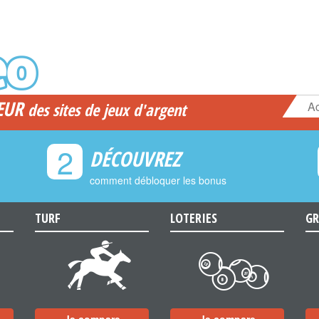
EUR
Ac
des sites de jeux d'argent
2
DÉCOUVREZ
comment débloquer les bonus
TURF
LOTERIES
GR
d
c