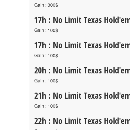
Gain : 300$
17h : No Limit Texas Hold'em
Gain : 100$
17h : No Limit Texas Hold'em
Gain : 100$
20h : No Limit Texas Hold'em
Gain : 100$
21h : No Limit Texas Hold'em
Gain : 100$
22h : No Limit Texas Hold'em