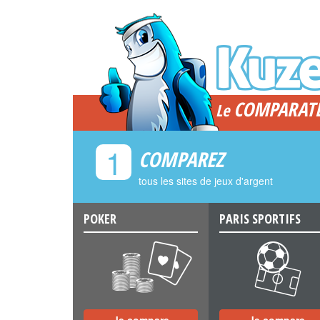
COMPARAT
Le
1
COMPAREZ
tous les sites de jeux d'argent
POKER
PARIS SPORTIFS
a
b