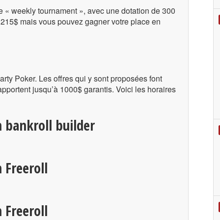
e « weekly tournament », avec une dotation de 300
e 215$ mais vous pouvez gagner votre place en
arty Poker. Les offres qui y sont proposées font
rapportent jusqu’à 1000$ garantis. Voici les horaires
 bankroll builder
 Freeroll
 Freeroll