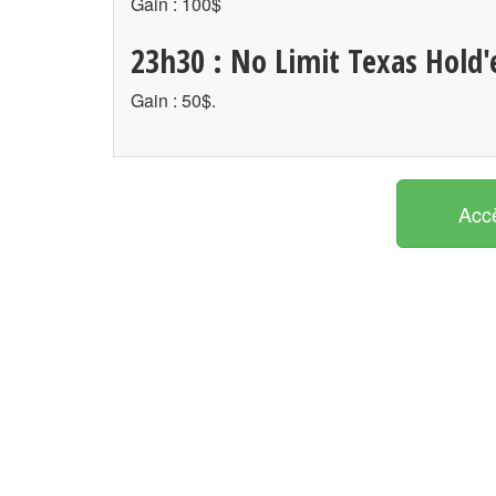
Gain : 100$
23h30 : No Limit Texas Hold'
Gain : 50$.
Accè