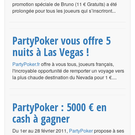
promotion spéciale de Bruno (11 € Gratuits) a été
prolongée pour tous les joueurs qui s’inscriront...
PartyPoker vous offre 5
nuits à Las Vegas !
PartyPoker.fr
offre à vous tous, joueurs français,
l'incroyable opportunité de remporter un voyage vers
la plus chaude destination du Nevada pour 1 €....
PartyPoker : 5000 € en
cash à gagner
Du 1er au 28 février 2011,
PartyPoker
propose à ses