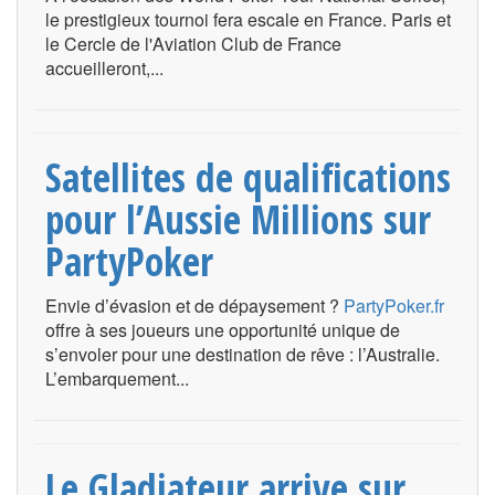
le prestigieux tournoi fera escale en France. Paris et
le Cercle de l'Aviation Club de France
accueilleront,...
Satellites de qualifications
pour l’Aussie Millions sur
PartyPoker
Envie d’évasion et de dépaysement ?
PartyPoker.fr
offre à ses joueurs une opportunité unique de
s’envoler pour une destination de rêve : l’Australie.
L’embarquement...
Le Gladiateur arrive sur