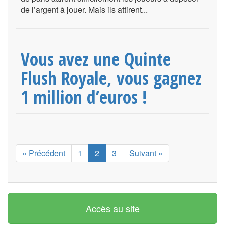
de l’argent à jouer. Mais ils attirent...
Vous avez une Quinte
Flush Royale, vous gagnez
1 million d’euros !
« Précédent
1
2
3
Suivant »
Accès au site