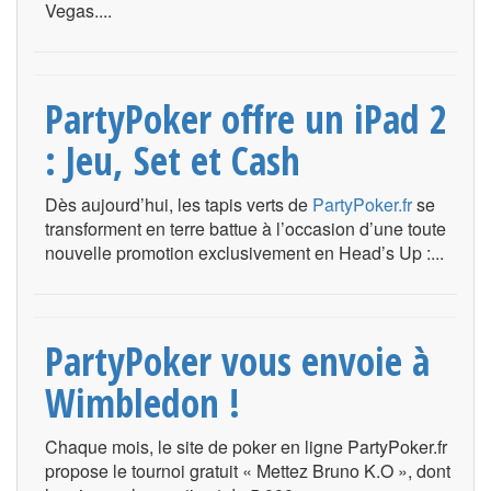
Vegas....
PartyPoker offre un iPad 2
: Jeu, Set et Cash
Dès aujourd’hui, les tapis verts de
PartyPoker.fr
se
transforment en terre battue à l’occasion d’une toute
nouvelle promotion exclusivement en Head’s Up :...
PartyPoker vous envoie à
Wimbledon !
Chaque mois, le site de poker en ligne PartyPoker.fr
propose le tournoi gratuit « Mettez Bruno K.O », dont