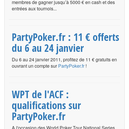
membres de gagner jusqu’à 5000 € en cash et des
entrées aux tournois...
PartyPoker.fr : 11 € offerts
du 6 au 24 janvier
Du 6 au 24 janvier 2011, profitez de 11 € gratuits en
ouvrant un compte sur
PartyPoker.fr
!
WPT de l'ACF :
qualifications sur
PartyPoker.fr
A l'occasion des World Poker Tour National Series,