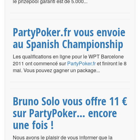
le prizepool garanti est de 5.000...
PartyPoker.fr vous envoie
au Spanish Championship
Les qualifications en ligne pour le WPT Barcelone
2011 ont commencé sur
PartyPoker.fr
et finiront le 8
mai. Vous pouvez gagner un package...
Bruno Solo vous offre 11 €
sur PartyPoker… encore
une fois !
Nous avons le plaisir de vous informer que la