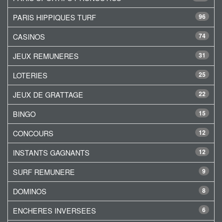
PARIS HIPPIQUES TURF
96
CASINOS
74
JEUX REMUNERES
31
LOTERIES
25
JEUX DE GRATTAGE
22
BINGO
15
CONCOURS
12
INSTANTS GAGNANTS
12
SURF REMUNERE
9
DOMINOS
8
ENCHERES INVERSEES
6