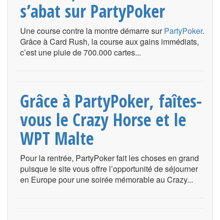
s’abat sur PartyPoker
Une course contre la montre démarre sur
PartyPoker
.
Grâce à Card Rush, la course aux gains immédiats,
c’est une pluie de 700.000 cartes...
Grâce à PartyPoker, faîtes-
vous le Crazy Horse et le
WPT Malte
Pour la rentrée, PartyPoker fait les choses en grand
puisque le site vous offre l’opportunité de séjourner
en Europe pour une soirée mémorable au Crazy...