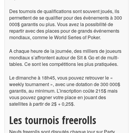
Des tournois de qualifications sont souvent joués, ils
permettent de se qualifier pour des évènements à 300
000$ garantis ou plus. Vous avez la possibilité de
repartir avec des places pour de grands événements
mondiaux, comme le World Series of Poker.
A chaque heure de la journée, des milliers de joueurs
mondiaux s’affrontent autour de Sit & Go et de multi-
tables. Ce sont les compétitions les plus pratiquées.
Le dimanche à 18h45, vous pouvez retrouver le «
weekly tournament », avec une dotation de 300 000$
garantis, au minimum. L’inscription coûte 215$ mais
vous pouvez gagner votre place en jouant des
satellites à partir de 2$ + 0,25$.
Les tournois freerolls
Neufs freerolls sont disputés chaque jour sur Party