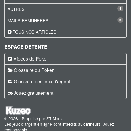
AUTRES
4
MAILS REMUNERES
3
TOUS NOS ARTICLES
ESPACE DETENTE
Vidéos de Poker
Glossaire du Poker
Glossaire des jeux d'argent
Jouez gratuitement
© 2026 - Propulsé par ST Media
Les jeux d'argent en ligne sont interdits aux mineurs. Jouez
responsable