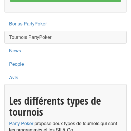
Bonus PartyPoker
Tournois PartyPoker
News
People
Avis
Les différents types de
tournois
Party Poker
propose deux types de tournois qui sont
les programmés et les Sit & Go.