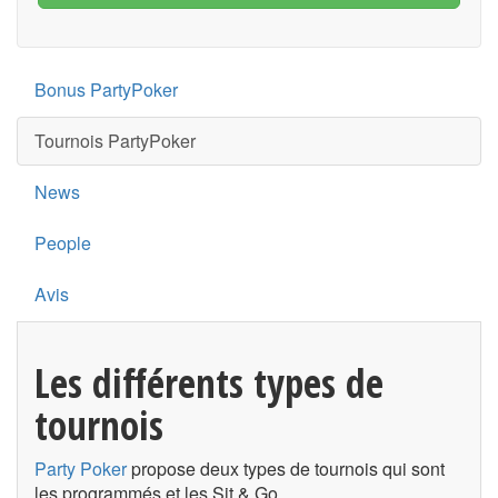
Bonus PartyPoker
Tournois PartyPoker
News
People
Avis
Les différents types de
tournois
Party Poker
propose deux types de tournois qui sont
les programmés et les Sit & Go.