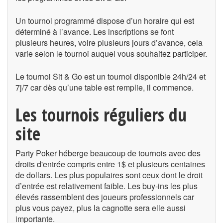
Un tournoi programmé dispose d’un horaire qui est
déterminé à l’avance. Les inscriptions se font
plusieurs heures, voire plusieurs jours d’avance, cela
varie selon le tournoi auquel vous souhaitez participer.
Le tournoi Sit & Go est un tournoi disponible 24h/24 et
7j/7 car dès qu’une table est remplie, il commence.
Les tournois réguliers du
site
Party Poker héberge beaucoup de tournois avec des
droits d'entrée compris entre 1$ et plusieurs centaines
de dollars. Les plus populaires sont ceux dont le droit
d’entrée est relativement faible. Les buy-ins les plus
élevés rassemblent des joueurs professionnels car
plus vous payez, plus la cagnotte sera elle aussi
importante.