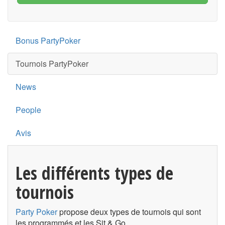
Bonus PartyPoker
Tournois PartyPoker
News
People
Avis
Les différents types de
tournois
Party Poker
propose deux types de tournois qui sont
les programmés et les Sit & Go.