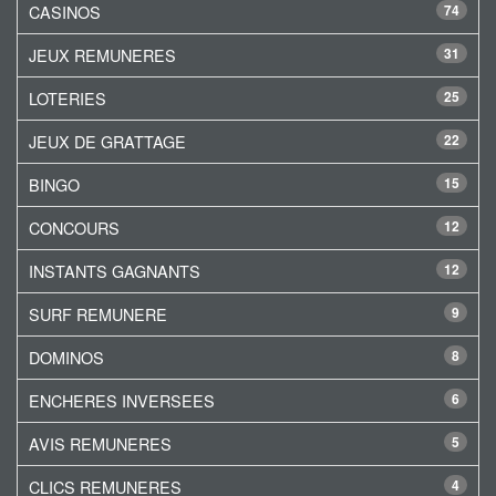
CASINOS
74
JEUX REMUNERES
31
LOTERIES
25
JEUX DE GRATTAGE
22
BINGO
15
CONCOURS
12
INSTANTS GAGNANTS
12
SURF REMUNERE
9
DOMINOS
8
ENCHERES INVERSEES
6
AVIS REMUNERES
5
CLICS REMUNERES
4