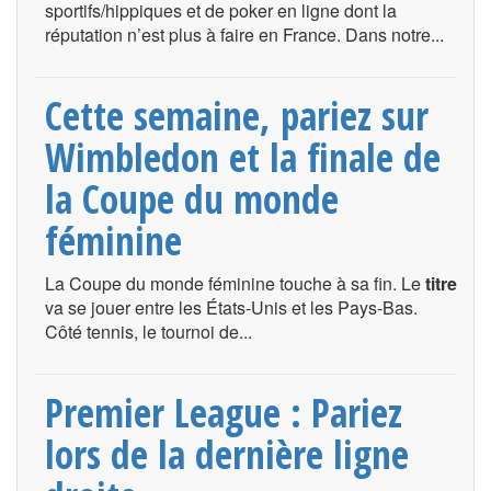
sportifs/hippiques et de poker en ligne dont la
réputation n’est plus à faire en France. Dans notre...
Cette semaine, pariez sur
Wimbledon et la finale de
la Coupe du monde
féminine
La Coupe du monde féminine touche à sa fin. Le
titre
va se jouer entre les États-Unis et les Pays-Bas.
Côté tennis, le tournoi de...
Premier League : Pariez
lors de la dernière ligne