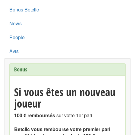
Bonus Betclic
News
People
Avis
Bonus
Si vous êtes un nouveau
joueur
100 € remboursés
sur votre 1er pari
Betclic vous rembourse votre premier pari