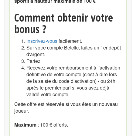
sportif à hauteur maximale de 100 €
Comment obtenir votre
bonus ?
Inscrivez-vous
facilement.
Sur votre compte Betclic, faîtes un 1er dépôt
d'argent.
Pariez.
Recevez votre remboursement à l'activation
définitive de votre compte (c'est-à-dire lors
de la saisie du code d'activation) - ou 24h
après le premier pari si vous avez déjà
validé votre compte.
Cette offre est réservée si vous êtes un nouveau
joueur.
Maximum
: 100 € offerts.