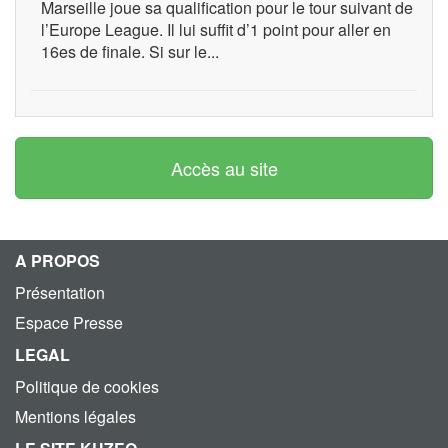
Marseille joue sa qualification pour le tour suivant de
l’Europe League. Il lui suffit d’1 point pour aller en
16es de finale. Si sur le...
Accès au site
A PROPOS
Présentation
Espace Presse
LEGAL
Politique de cookies
Mentions légales