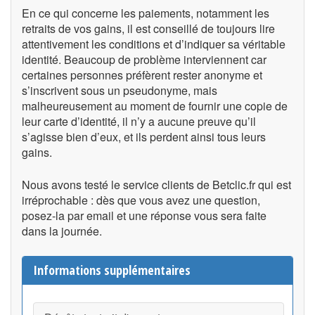
En ce qui concerne les paiements, notamment les
retraits de vos gains, il est conseillé de toujours lire
attentivement les conditions et d’indiquer sa véritable
identité. Beaucoup de problème interviennent car
certaines personnes préfèrent rester anonyme et
s’inscrivent sous un pseudonyme, mais
malheureusement au moment de fournir une copie de
leur carte d’identité, il n’y a aucune preuve qu’il
s’agisse bien d’eux, et ils perdent ainsi tous leurs
gains.
Nous avons testé le service clients de Betclic.fr qui est
irréprochable : dès que vous avez une question,
posez-la par email et une réponse vous sera faite
dans la journée.
Informations supplémentaires