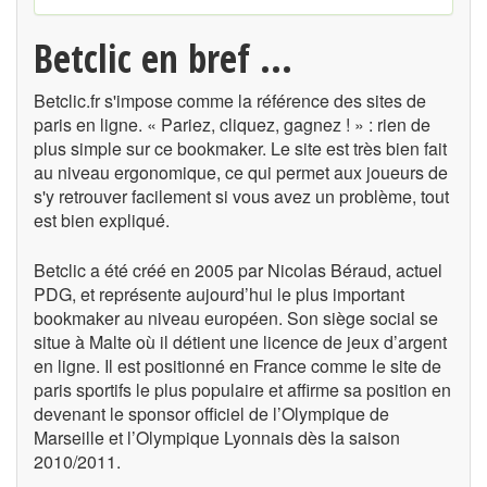
Betclic en bref ...
Betclic.fr s'impose comme la référence des sites de
paris en ligne. « Pariez, cliquez, gagnez ! » : rien de
plus simple sur ce bookmaker. Le site est très bien fait
au niveau ergonomique, ce qui permet aux joueurs de
s'y retrouver facilement si vous avez un problème, tout
est bien expliqué.
Betclic a été créé en 2005 par Nicolas Béraud, actuel
PDG, et représente aujourd’hui le plus important
bookmaker au niveau européen. Son siège social se
situe à Malte où il détient une licence de jeux d’argent
en ligne. Il est positionné en France comme le site de
paris sportifs le plus populaire et affirme sa position en
devenant le sponsor officiel de l’Olympique de
Marseille et l’Olympique Lyonnais dès la saison
2010/2011.