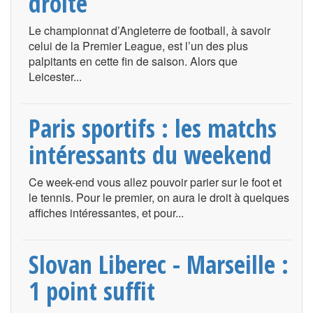
droite
Le championnat d’Angleterre de football, à savoir
celui de la Premier League, est l’un des plus
palpitants en cette fin de saison. Alors que
Leicester...
Paris sportifs : les matchs
intéressants du weekend
Ce week-end vous allez pouvoir parier sur le foot et
le tennis. Pour le premier, on aura le droit à quelques
affiches intéressantes, et pour...
Slovan Liberec - Marseille :
1 point suffit