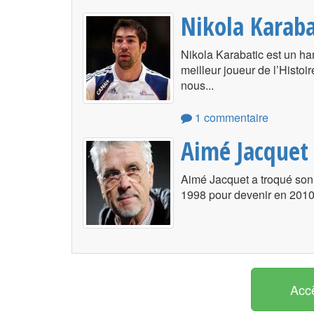
Nikola Karaba
Nikola Karabatic est un han
meilleur joueur de l’Histoi
nous...
1 commentaire
Aimé Jacquet
Aimé Jacquet a troqué son 
1998 pour devenir en 2010,
Accè