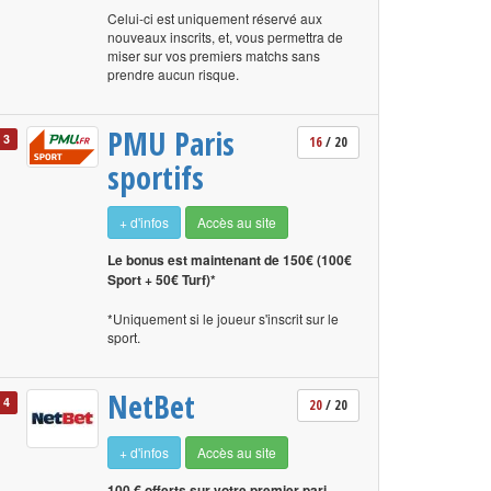
Celui-ci est uniquement réservé aux
nouveaux inscrits, et, vous permettra de
miser sur vos premiers matchs sans
prendre aucun risque.
PMU Paris
3
16
/ 20
sportifs
+ d'infos
Accès au site
Le bonus est maintenant de 150€ (100€
Sport + 50€ Turf)*
*Uniquement si le joueur s'inscrit sur le
sport.
NetBet
4
20
/ 20
+ d'infos
Accès au site
100 € offerts sur votre premier pari
.