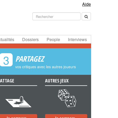
Aide
tualités
Dossiers
People
Interviews
3
PARTAGEZ
vos critiques avec les autres joueurs
ATTAGE
AUTRES JEUX
e
f