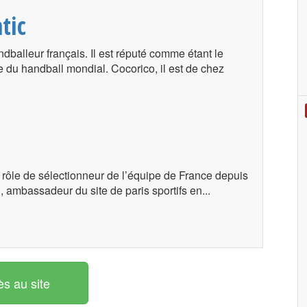
tic
dballeur français. Il est réputé comme étant le
re du handball mondial. Cocorico, il est de chez
rôle de sélectionneur de l’équipe de France depuis
 ambassadeur du site de paris sportifs en...
s au site