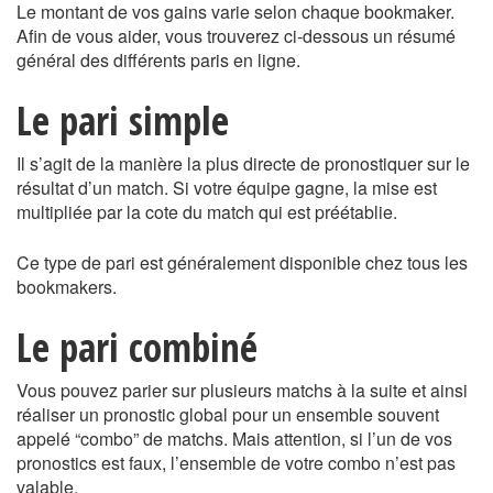
Le montant de vos gains varie selon chaque bookmaker.
Afin de vous aider, vous trouverez ci-dessous un résumé
général des différents paris en ligne.
Le pari simple
Il s’agit de la manière la plus directe de pronostiquer sur le
résultat d’un match. Si votre équipe gagne, la mise est
multipliée par la cote du match qui est préétablie.
Ce type de pari est généralement disponible chez tous les
bookmakers.
Le pari combiné
Vous pouvez parier sur plusieurs matchs à la suite et ainsi
réaliser un pronostic global pour un ensemble souvent
appelé “combo” de matchs. Mais attention, si l’un de vos
pronostics est faux, l’ensemble de votre combo n’est pas
valable.