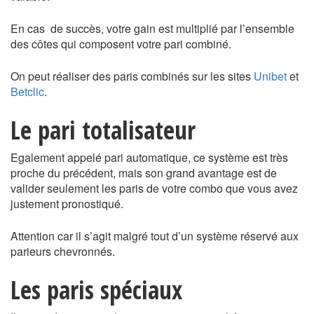
En cas de succès, votre gain est multiplié par l’ensemble
des côtes qui composent votre pari combiné.
On peut réaliser des paris combinés sur les sites
Unibet
et
Betclic
.
Le pari totalisateur
Egalement appelé pari automatique, ce système est très
proche du précédent, mais son grand avantage est de
valider seulement les paris de votre combo que vous avez
justement pronostiqué.
Attention car il s’agit malgré tout d’un système réservé aux
parieurs chevronnés.
Les paris spéciaux