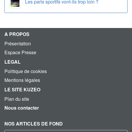
Les paris sportifs vont-ils trop loin ?
A PROPOS
Présentation
Espace Presse
LEGAL
Politique de cookies
Mentions légales
LE SITE KUZEO
Plan du site
Nous contacter
NOS ARTICLES DE FOND