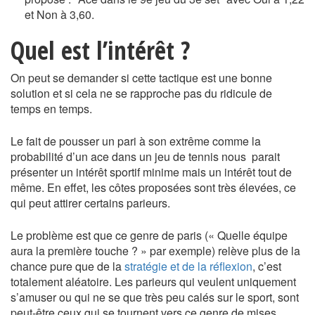
et Non à 3,60.
Quel est l’intérêt ?
On peut se demander si cette tactique est une bonne
solution et si cela ne se rapproche pas du ridicule de
temps en temps.
Le fait de pousser un pari à son extrême comme la
probabilité d’un ace dans un jeu de tennis nous parait
présenter un intérêt sportif minime mais un intérêt tout de
même. En effet, les côtes proposées sont très élevées, ce
qui peut attirer certains parieurs.
Le problème est que ce genre de paris (« Quelle équipe
aura la première touche ? » par exemple) relève plus de la
chance pure que de la
stratégie et de la réflexion
, c’est
totalement aléatoire. Les parieurs qui veulent uniquement
s’amuser ou qui ne se que très peu calés sur le sport, sont
peut-être ceux qui se tournent vers ce genre de mises.