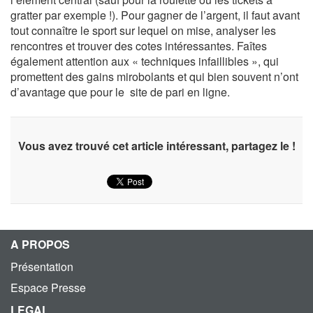
gratter par exemple !). Pour gagner de l’argent, il faut avant
tout connaître le sport sur lequel on mise, analyser les
rencontres et trouver des cotes intéressantes. Faîtes
également attention aux « techniques infaillibles », qui
promettent des gains mirobolants et qui bien souvent n’ont
d’avantage que pour le site de pari en ligne.
Vous avez trouvé cet article intéressant, partagez le !
A PROPOS
Présentation
Espace Presse
LEGAL