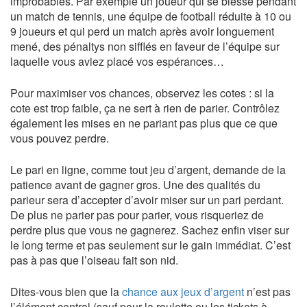
improbables. Par exemple un joueur qui se blesse pendant
un match de tennis, une équipe de football réduite à 10 ou
9 joueurs et qui perd un match après avoir longuement
mené, des pénaltys non sifflés en faveur de l’équipe sur
laquelle vous aviez placé vos espérances…
Pour maximiser vos chances, observez les cotes : si la
cote est trop faible, ça ne sert à rien de parier. Contrôlez
également les mises en ne pariant pas plus que ce que
vous pouvez perdre.
Le pari en ligne, comme tout jeu d’argent, demande de la
patience avant de gagner gros. Une des qualités du
parieur sera d’accepter d’avoir miser sur un pari perdant.
De plus ne parier pas pour parier, vous risqueriez de
perdre plus que vous ne gagnerez. Sachez enfin viser sur
le long terme et pas seulement sur le gain immédiat. C’est
pas à pas que l’oiseau fait son nid.
Dites-vous bien que la
chance aux jeux d’argent
n’est pas
l’élément central (sauf pour la roulette ou les tickets à