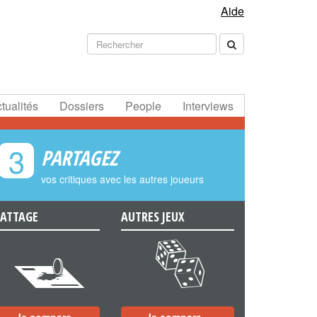
Aide
tualités
Dossiers
People
Interviews
3
PARTAGEZ
vos critiques avec les autres joueurs
ATTAGE
AUTRES JEUX
e
f