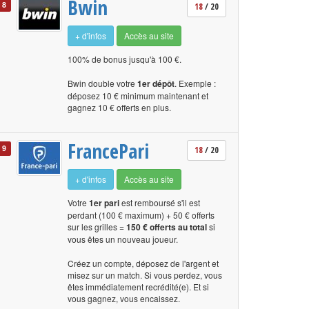
Bwin
8
18
/ 20
+ d'infos
Accès au site
100% de bonus jusqu'à 100 €.
Bwin double votre
1er dépôt
. Exemple :
déposez 10 € minimum maintenant et
gagnez 10 € offerts en plus.
FrancePari
9
18
/ 20
+ d'infos
Accès au site
Votre
1er pari
est remboursé s'il est
perdant (100 € maximum) + 50 € offerts
sur les grilles =
150 € offerts au total
si
vous êtes un nouveau joueur.
Créez un compte, déposez de l'argent et
misez sur un match. Si vous perdez, vous
êtes immédiatement recrédité(e). Et si
vous gagnez, vous encaissez.