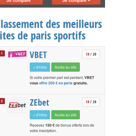
Je compare
Je compare
Classement des meilleurs
ites de paris sportifs
VBET
1
18
/ 20
+ d'infos
Accès au site
Si votre premier pari est perdant,
VBET
vous
offre 200 € en paris
gratuits.
ZEbet
2
18
/ 20
+ d'infos
Accès au site
Recevez
150 €
de bonus offerts lors de
votre inscription.