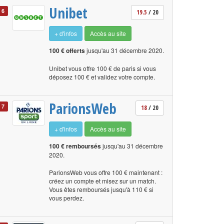
Unibet
6
19.5
/ 20
+ d'infos
Accès au site
100 € offerts
jusqu'au 31 décembre 2020.
Unibet vous offre 100 € de paris si vous
déposez 100 € et validez votre compte.
ParionsWeb
7
18
/ 20
+ d'infos
Accès au site
100 € remboursés
jusqu'au 31 décembre
2020.
ParionsWeb vous offre 100 € maintenant :
créez un compte et misez sur un match.
Vous êtes remboursés jusqu'à 110 € si
vous perdez.