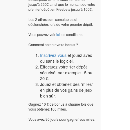
jusqu'à 250€ ainsi que le montant de votre
premier dépôt en Freebets jusqu’à 100€.
Les 2 offres sont cumulables et
déclenchées lors de votre premier dépôt.
Vous pouvez voir
ici
les conditions.
Comment obtenir votre bonus ?
Inscrivez-vous
et jouez avec
ou sans le logiciel.
Effectuez votre 1er dépôt
sécurisé, par exemple 15 ou
20 €.
Jouez et obtenez des "miles"
en plus de vos gains de jeux
bien sûr.
Gagnez 10 € de bonus à chaque fois que
vous obtenez 100 miles.
Vous avez 90 jours pour gagner vos miles.