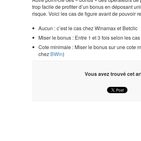
trop facile de profiter d’un bonus en déposant u
risque. Voici les cas de figure avant de pouvoir re
Aucun : c’est le cas chez Winamax et Betclic
Miser le bonus : Entre 1 et 3 fois selon les ca
Cote minimale : Miser le bonus sur une cote 
chez
BWin
)
Vous avez trouvé cet art