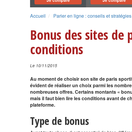
Je compare
Je compare
Accueil
Parier en ligne : conseils et stratégies
Bonus des sites de pa
conditions
Le 10/11/2015
Au moment de choisir son site de paris sportif
évident de réaliser un choix parmi les nombre
nombreuses offres. Certains montants « bonus
mais il faut bien lire les conditions avant de cho
plateforme.
Type de bonus