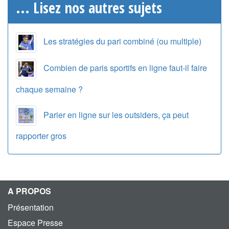
... Lisez nos autres sujets
Les stratégies du pari combiné (ou multiple)
Combien de paris sportifs en ligne faut-il faire
chaque semaine ?
Parier en ligne sur les outsiders, ça peut
rapporter gros
A PROPOS
Présentation
Espace Presse