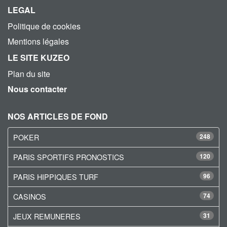
LEGAL
Politique de cookies
Mentions légales
LE SITE KUZEO
Plan du site
Nous contacter
NOS ARTICLES DE FOND
POKER
248
PARIS SPORTIFS PRONOSTICS
120
PARIS HIPPIQUES TURF
96
CASINOS
74
JEUX REMUNERES
31