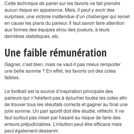
Cette technique de parier sur les favoris ne fait prendre
aucun risque en apparence. Mais, il peut y avoir des
surprises, une victoire inattendue d’un challenger qui remet
en cause les plans du parieur. Il faut savoir faire attention
aux formes des équipes et/ou des joueurs, à leurs
dernières statistiques, etc.
Une faible rémunération
Gagner, c’est bien, mais ne vaut-il pas mieux remporter
une belle somme ? En effet, les favoris ont des cotes
faibles.
Le football est la source d’inspiration principale des
parieurs qui n’hésitent pas à éplucher toutes les cotes afin
de trouver tous les résultats corrects et gagner au final une
jolie somme. Un pari sportif doit être étudié, réfléchi. Il ne
faut surtout pas miser par hasard au risque de faire des
erreurs préjudiciables. L’intuition peut être efficace mais
peut également desservir.