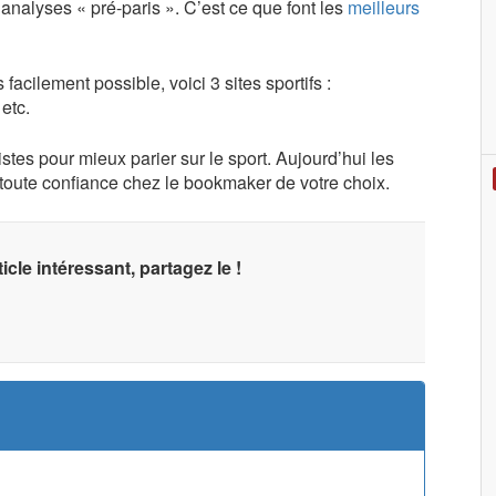
analyses « pré-paris ». C’est ce que font les
meilleurs
facilement possible, voici 3 sites sportifs :
etc.
es pour mieux parier sur le sport. Aujourd’hui les
toute confiance chez le bookmaker de votre choix.
icle intéressant, partagez le !