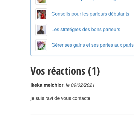
Conseils pour les parieurs débutants
Les stratégies des bons parieurs
Gérer ses gains et ses pertes aux paris 
Vos réactions (1)
Ikeka melchior
,
le 09/02/2021
je suis ravi de vous contacte