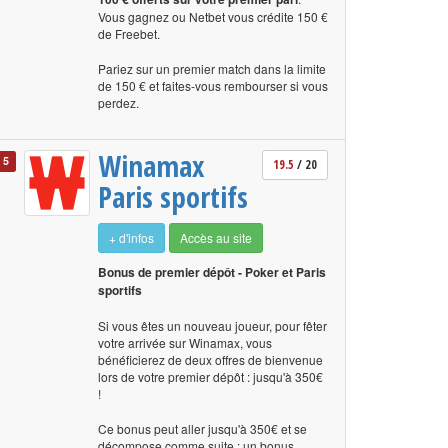
Vous gagnez ou Netbet vous crédite 150 €
de Freebet.
Pariez sur un premier match dans la limite
de 150 € et faites-vous rembourser si vous
perdez.
Winamax
5
19.5
/ 20
Paris sportifs
+ d'infos
Accès au site
Bonus de premier dépôt - Poker et Paris
sportifs
Si vous êtes un nouveau joueur, pour fêter
votre arrivée sur Winamax, vous
bénéficierez de deux offres de bienvenue
lors de votre premier dépôt : jusqu'à 350€
!
Ce bonus peut aller jusqu'à 350€ et se
décompose comme suite : un bonus