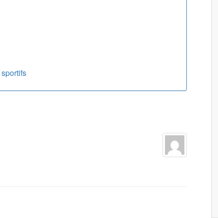
sportifs