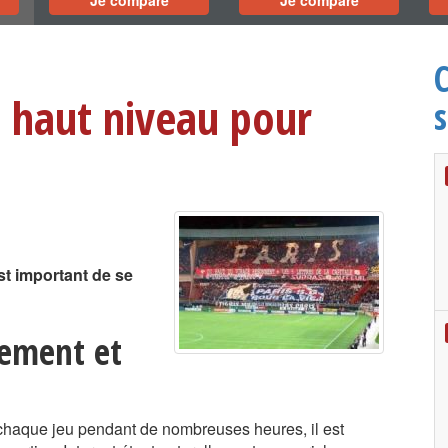
Je compare
Je compare
e haut niveau pour
s
est important de se
rement et
r chaque jeu pendant de nombreuses heures, il est