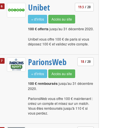
Unibet
6
19.5
/ 20
+ d'infos
Accès au site
100 € offerts
jusqu'au 31 décembre 2020.
Unibet vous offre 100 € de paris si vous
déposez 100 € et validez votre compte.
ParionsWeb
7
18
/ 20
+ d'infos
Accès au site
100 € remboursés
jusqu'au 31 décembre
2020.
ParionsWeb vous offre 100 € maintenant :
créez un compte et misez sur un match.
Vous êtes remboursés jusqu'à 110 € si
vous perdez.