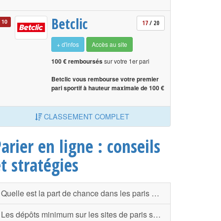
Betclic
10
17
/ 20
+ d'infos
Accès au site
100 € remboursés
sur votre 1er pari
Betclic vous rembourse votre premier
pari sportif à hauteur maximale de 100 €
CLASSEMENT COMPLET
arier en ligne : conseils
t stratégies
Quelle est la part de chance dans les paris sportifs ?
Les dépôts minimum sur les sites de paris sportifs