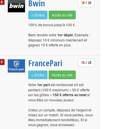
Bwin
8
18
/ 20
+ d'infos
Accès au site
100% de bonus jusqu'à 100 €.
Bwin double votre
1er dépôt
. Exemple :
déposez 10 € minimum maintenant et
gagnez 10 € offerts en plus.
FrancePari
9
18
/ 20
+ d'infos
Accès au site
Votre
1er pari
est remboursé s'il est
perdant (100 € maximum) + 50 € offerts
sur les grilles =
150 € offerts au total
si
vous êtes un nouveau joueur.
Créez un compte, déposez de l'argent et
misez sur un match. Si vous perdez, vous
êtes immédiatement recrédité(e). Et si
vous gagnez, vous encaissez.