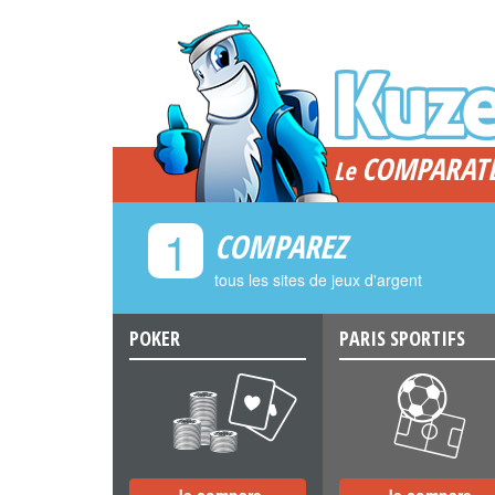
COMPARAT
Le
1
COMPAREZ
tous les sites de jeux d'argent
POKER
PARIS SPORTIFS
a
b