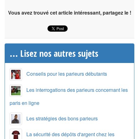
Vous avez trouvé cet article intéressant, partagez le !
... Lisez nos autres sujets
Conseils pour les parieurs débutants
Les interrogations des parieurs concernant les
paris en ligne
Les stratégies des bons parieurs
La sécurité des dépôts d'argent chez les