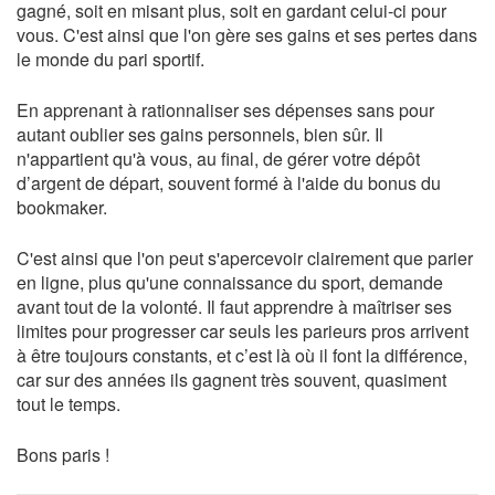
gagné, soit en misant plus, soit en gardant celui-ci pour
vous. C'est ainsi que l'on gère ses gains et ses pertes dans
le monde du pari sportif.
En apprenant à rationnaliser ses dépenses sans pour
autant oublier ses gains personnels, bien sûr. Il
n'appartient qu'à vous, au final, de gérer votre dépôt
d’argent de départ, souvent formé à l'aide du bonus du
bookmaker.
C'est ainsi que l'on peut s'apercevoir clairement que parier
en ligne, plus qu'une connaissance du sport, demande
avant tout de la volonté. Il faut apprendre à maîtriser ses
limites pour progresser car seuls les parieurs pros arrivent
à être toujours constants, et c’est là où il font la différence,
car sur des années ils gagnent très souvent, quasiment
tout le temps.
Bons paris !