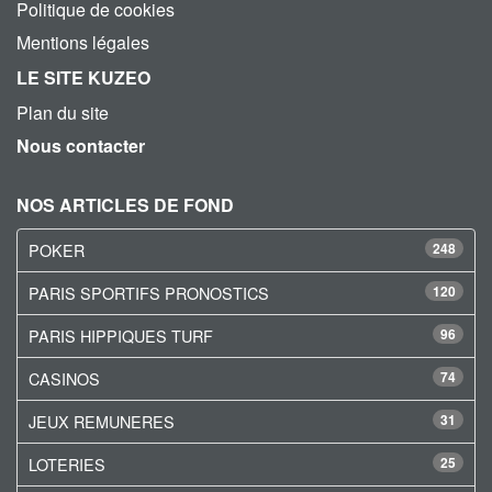
Politique de cookies
Mentions légales
LE SITE KUZEO
Plan du site
Nous contacter
NOS ARTICLES DE FOND
POKER
248
PARIS SPORTIFS PRONOSTICS
120
PARIS HIPPIQUES TURF
96
CASINOS
74
JEUX REMUNERES
31
LOTERIES
25