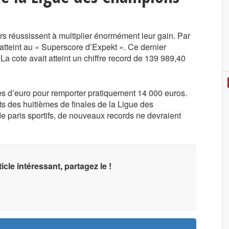
rs réussissent à multiplier énormément leur gain. Par
atteint au « Superscore d’Expekt ». Ce dernier
 La cote avait atteint un chiffre record de 139 989,40
mes d’euro pour remporter pratiquement 14 000 euros.
ts des huitièmes de finales de la Ligue des
e paris sportifs, de nouveaux records ne devraient
icle intéressant, partagez le !