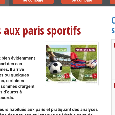
Je compare
Je compare
 aux paris sportifs
s
est bien évidemment
art des cas
es. Il arrive
nes ou quelques
ns, certaines
s sommes d’argent
rs d’euros à
records.
urs habitués aux paris et pratiquant des analyses
être des novices qui ont eu un véritable coup de