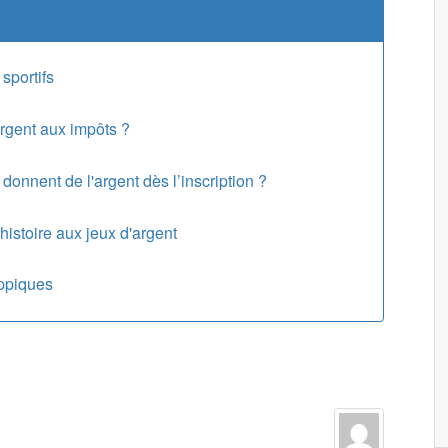
sportifs
argent aux impôts ?
donnent de l'argent dès l’inscription ?
histoire aux jeux d'argent
ippiques