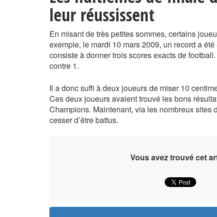
leur réussissent
En misant de très petites sommes, certains joueu
exemple, le mardi 10 mars 2009, un record a été 
consiste à donner trois scores exacts de football.
contre 1.
Il a donc suffi à deux joueurs de miser 10 centi
Ces deux joueurs avaient trouvé les bons résulta
Champions. Maintenant, via les nombreux sites d
cesser d’être battus.
Vous avez trouvé cet art