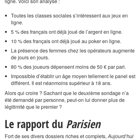
ligne. Voici son analyse :
Toutes les classes sociales s’intéressent aux jeux en
ligne.
5 % des français ont déjà joué de l’argent en ligne.
10 % des français ont déjà joué au poker en ligne.
La présence des femmes chez les opérateurs augmente
de jours en jours.
80 % des joueurs dépensent moins de 50 € par pari.
Impossible d’établir un âge moyen tellement le panel est
différent. Il est néanmoins supérieur à 18 ans.
Alors qui croire ? Sachant que le deuxième sondage n’a
été demandé par personne, peut-on lui donner plus de
légitimité que le premier ?
Le rapport du
Parisien
Fort de ses divers dossiers riches et complets,
Aujourd’hui