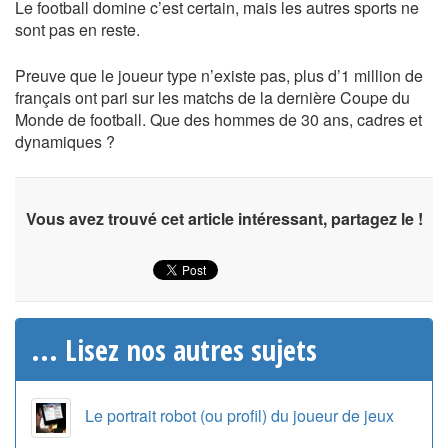
Le football domine c’est certain, mais les autres sports ne
sont pas en reste.
Preuve que le joueur type n’existe pas, plus d’1 million de
français ont pari sur les matchs de la dernière Coupe du
Monde de football. Que des hommes de 30 ans, cadres et
dynamiques ?
Vous avez trouvé cet article intéressant, partagez le !
... Lisez nos autres sujets
Le portrait robot (ou profil) du joueur de jeux