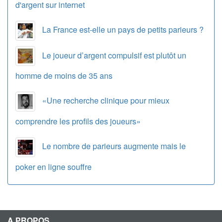
d'argent sur internet
La France est-elle un pays de petits parieurs ?
Le joueur d’argent compulsif est plutôt un
homme de moins de 35 ans
«Une recherche clinique pour mieux
comprendre les profils des joueurs»
Le nombre de parieurs augmente mais le
poker en ligne souffre
A PROPOS