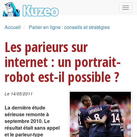
Accueil
Parier en ligne : conseils et stratégies
Les parieurs sur
internet : un portrait-
robot est-il possible ?
Le 14/05/2011
La dernière étude
sérieuse remonte à
septembre 2010. Le
résultat était sans appel
et le parieur-type