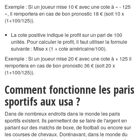
Exemple : Si un joueur mise 10 € avec une cote à « - 125
», il remportera en cas de bon pronostic 18 € (soit 10 x
(1+100/125)).
La cote positive indique le profit sur un pari de 100
unités. Pour calculer le profit, il faut utiliser la formule
suivante : Mise x (1 + cote américaine/100).
Exemple : Si un joueur mise 20 € avec une cote à + 125 il
remportera en cas de bon pronostic 36 € (soit 20 x
(1+100/125)).
Comment fonctionne les paris
sportifs aux usa ?
Dans de nombreux endroits dans le monde les paris
sportifs existent. Ils permettent de se faire de l'argent en
pariant sur des matchs de boxe, de football ou encore sur
les courses de chevaux. Dorénavant, dans le monde du