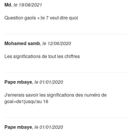
Md
,
le 19/08/2021
Question gaols +:le 7 veut dire quoi
Mohamed samb
,
le 12/06/2020
Les significations de tout les chiffres
Pape mbaye
,
le 01/01/2020
J'emerais savoir les significations des numéro de
goal+de1jusqu'au 16
Pape mbaye
,
le 01/01/2020