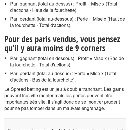
Pari gagnant (total au-dessus) : Profit = Mise x (Total
d'actions - Haut de la fourchette).
Pari perdant (total au-dessous) : Perte = Mise x (Haut de
la fourchette - Total d'actions).
Pour des paris vendus, vous pensez
qu'il y aura moins de 9 corners
Pari gagnant (total en dessous) : Profit = Mise x (Bas de
la fourchette - Total d'actions).
Pari perdant (total au-dessus) : Perte = Mise x (Total
d'actions - Bas de la fourchette).
Le Spread betting est un jeu à double tranchant. Les gains
peuvent très vite monter mais les pertes peuvent être
importantes très vite. Il s’agit donc de se montrer prudent
pour ne pas tomber dans un mauvais engrenage.