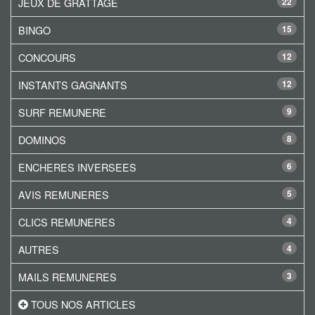
JEUX DE GRATTAGE
22
BINGO
15
CONCOURS
12
INSTANTS GAGNANTS
12
SURF REMUNERE
9
DOMINOS
8
ENCHERES INVERSEES
6
AVIS REMUNERES
5
CLICS REMUNERES
4
AUTRES
4
MAILS REMUNERES
3
TOUS NOS ARTICLES