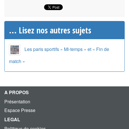
... Lisez nos autres sujets
Les paris sportifs « Mi-temps » et « Fin de
match »
A PROPOS
Présentation
Espace Presse
LEGAL
Politique de cookies