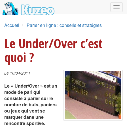
Accueil
Parier en ligne : conseils et stratégies
Le Under/Over c’est
quoi ?
Le 10/04/2011
Le « Under/Over » est un
mode de pari qui
consiste à parier sur le
nombre de buts, paniers
ou jeux qui vont se
marquer dans une
rencontre sportive.