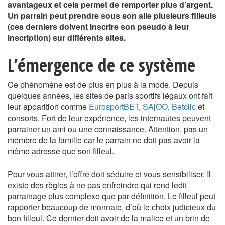
avantageux et cela permet de remporter plus d’argent.
Un parrain peut prendre sous son aile plusieurs filleuls
(ces derniers doivent inscrire son pseudo à leur
inscription) sur différents sites.
L’émergence de ce système
Ce phénomène est de plus en plus à la mode. Depuis
quelques années, les sites de paris sportifs légaux ont fait
leur apparition comme
EurosportBET
,
SAjOO
,
Betclic
et
consorts. Fort de leur expérience, les internautes peuvent
parrainer un ami ou une connaissance. Attention, pas un
membre de la famille car le parrain ne doit pas avoir la
même adresse que son filleul.
Pour vous attirer, l’offre doit séduire et vous sensibiliser. Il
existe des règles à ne pas enfreindre qui rend ledit
parrainage plus complexe que par définition. Le filleul peut
rapporter beaucoup de monnaie, d’où le choix judicieux du
bon filleul. Ce dernier doit avoir de la malice et un brin de