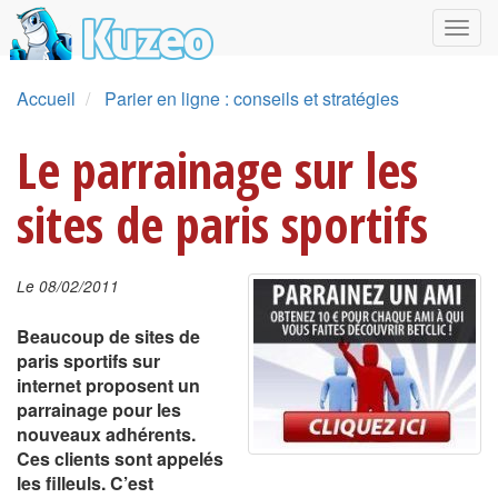
Accueil
Parier en ligne : conseils et stratégies
Le parrainage sur les
sites de paris sportifs
Le 08/02/2011
Beaucoup de sites de
paris sportifs sur
internet proposent un
parrainage pour les
nouveaux adhérents.
Ces clients sont appelés
les filleuls. C’est