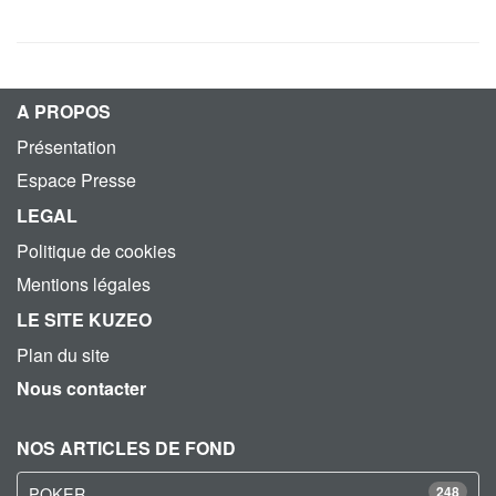
A PROPOS
Présentation
Espace Presse
LEGAL
Politique de cookies
Mentions légales
LE SITE KUZEO
Plan du site
Nous contacter
NOS ARTICLES DE FOND
POKER
248