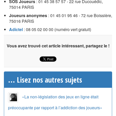
SOS Joueurs
: 01 45 38 57 57 - 22 rue Ducouédic,
75014 PARIS
Joueurs anonymes
: 01 45 01 95 46 - 72 rue Boissière,
75016 PARIS
Adictel
: 08 05 02 00 00 (numéro vert gratuit)
Vous avez trouvé cet article intéressant, partagez le !
... Lisez nos autres sujets
«La non-législation des jeux en ligne était
préoccupante par rapport à l’addiction des joueurs»