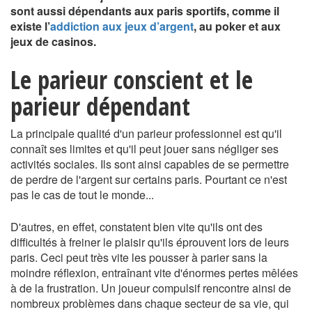
sont aussi dépendants aux paris sportifs, comme il
existe l’
addiction aux jeux d’argent
, au poker et aux
jeux de casinos.
Le parieur conscient et le
parieur dépendant
La principale qualité d'un parieur professionnel est qu'il
connaît ses limites et qu'il peut jouer sans négliger ses
activités sociales. Ils sont ainsi capables de se permettre
de perdre de l'argent sur certains paris. Pourtant ce n'est
pas le cas de tout le monde...
D'autres, en effet, constatent bien vite qu'ils ont des
difficultés à freiner le plaisir qu'ils éprouvent lors de leurs
paris. Ceci peut très vite les pousser à parier sans la
moindre réflexion, entraînant vite d'énormes pertes mêlées
à de la frustration. Un joueur compulsif rencontre ainsi de
nombreux problèmes dans chaque secteur de sa vie, qui