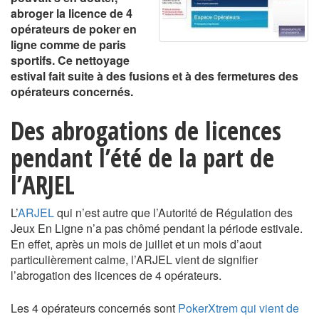
abroger la licence de 4
opérateurs de poker en
ligne comme de paris
sportifs. Ce nettoyage
estival fait suite à des fusions et à des fermetures des
opérateurs concernés.
Des abrogations de licences
pendant l’été de la part de
l’ARJEL
L’
ARJEL
qui n’est autre que l’Autorité de Régulation des
Jeux En Ligne n’a pas chômé pendant la période estivale.
En effet, après un mois de juillet et un mois d’aout
particulièrement calme, l’ARJEL vient de signifier
l’abrogation des licences de 4 opérateurs.
Les 4 opérateurs concernés sont
PokerXtrem qui vient de