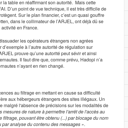
 la table en réaffirmant son autorité. Mais cette
I. D’un point de vue technique, il est très difficile de
rotègent. Sur le plan financier, c’est un quasi gouffre
ten, dans le collimateur de l’ARJEL, ont déjà dû se
 activité en France.
 dissuader les opérateurs étrangers non agrées
ir d’exemple à l’autre autorité de régulation sur
’ARJEL prouve qu’une autorité peut sévir et ainsi
ternautes. Il faut dire que, comme prévu, Hadopi n’a
ernautes n’ayant en rien changé.
ences au filtrage en mettant en cause sa difficulté
ière aux hébergeurs étrangers des sites illégaux. Un
ue malgré l'absence de précisions sur les modalités de
s mesures de nature à permettre l'arrêt de l'accès au
 filtrage, pouvant être obtenu (...) par blocage du nom
ou par analyse du contenu des messages »
.