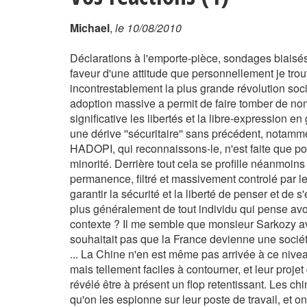
Michael
,
le 10/08/2010
Déclarations à l'emporte-pièce, sondages biaisés,
faveur d'une attitude que personnellement je tr
incontrestablement la plus grande révolution so
adoption massive a permit de faire tomber de no
significative les libertés et la libre-expression e
une dérive ''sécuritaire'' sans précédent, notamm
HADOPI, qui reconnaissons-le, n'est faite que po
minorité. Derrière tout cela se profille néanmoins 
permanence, filtré et massivement controlé par
garantir la sécurité et la liberté de penser et de 
plus généralement de tout individu qui pense avo
contexte ? Il me semble que monsieur Sarkozy avai
souhaitait pas que la France devienne une soci
... La Chine n'en est même pas arrivée à ce niveau 
mais tellement faciles à contourner, et leur projet
révélé être à présent un flop retentissant. Les ch
qu'on les espionne sur leur poste de travail, et on