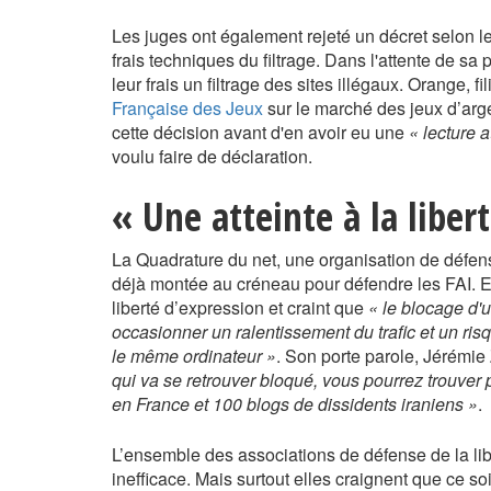
Les juges ont également rejeté un décret selon 
frais techniques du filtrage. Dans l'attente de sa 
leur frais un filtrage des sites illégaux. Orange, 
Française des Jeux
sur le marché des jeux d’arge
cette décision avant d'en avoir eu une
« lecture a
voulu faire de déclaration.
« Une atteinte à la liber
La Quadrature du net, une organisation de défense 
déjà montée au créneau pour défendre les FAI. El
liberté d’expression et craint que
« le blocage d'
occasionner un ralentissement du trafic et un ris
le même ordinateur »
. Son porte parole, Jérém
qui va se retrouver bloqué, vous pourrez trouver
en France et 100 blogs de dissidents iraniens »
.
L’ensemble des associations de défense de la l
inefficace. Mais surtout elles craignent que ce soi