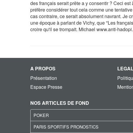
des français serait prête a y consentir ? Ceci es
préfère considérer tout cela comme une tentative
cas contraire, ce serait absolument navrant. Je cr
une époque à parlant de Vichy, que ''Les français
croire qu'il se trompait. Michael www.anti-hadop
A PROPOS
LEGA
Présentation
Politiq
Espace Presse
Mention
NOS ARTICLES DE FOND
POKER
PARIS SPORTIFS PRONOSTICS