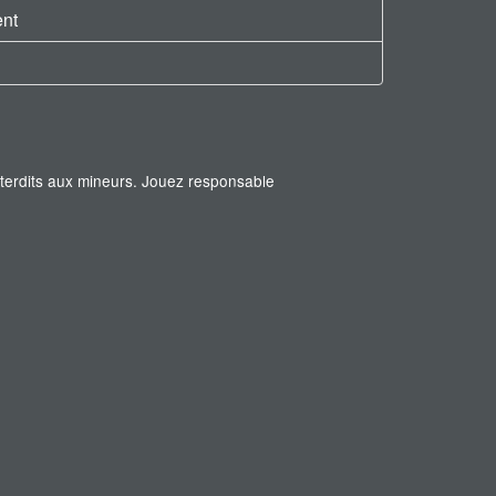
ent
interdits aux mineurs. Jouez responsable