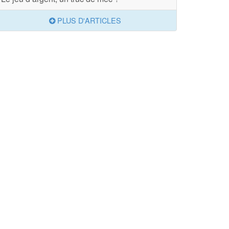
PLUS D'ARTICLES