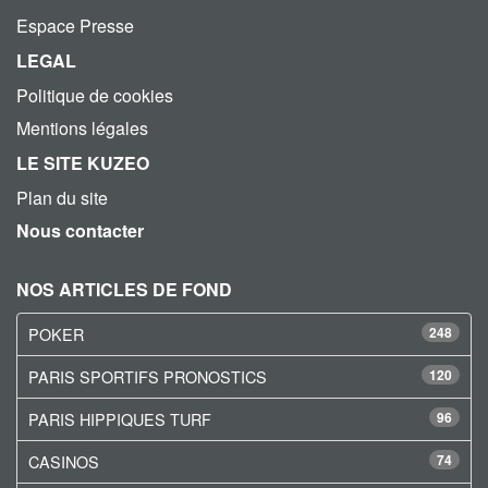
Espace Presse
LEGAL
Politique de cookies
Mentions légales
LE SITE KUZEO
Plan du site
Nous contacter
NOS ARTICLES DE FOND
POKER
248
PARIS SPORTIFS PRONOSTICS
120
PARIS HIPPIQUES TURF
96
CASINOS
74