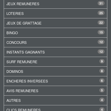
JEUX REMUNERES
31
LOTERIES
25
JEUX DE GRATTAGE
22
BINGO
15
CONCOURS
12
INSTANTS GAGNANTS
12
SURF REMUNERE
9
DOMINOS
8
ENCHERES INVERSEES
6
AVIS REMUNERES
5
AUTRES
4
CLICS REMUNERES
4