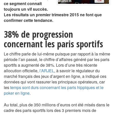
ce segment connait
toujours un vif succès.
Les résultats un premier trimestre 2015 ne font que
confirmer cette tendance.
38% de progression
concernant les paris sportifs
Le chiffre parle de lui-même puisque par rapport à la même
période l’an passé, le chiffre d’affaires généré par les paris
sportifs a augmenté de 38%. Lors d’une très récente
allocution officielle,
l’ARJEL
, à savoir le régulateur du
marché français des jeux d’argent en ligne, a indiqué ces
données qui vont rassurer les principaux opérateurs, car
les
temps sont durs concernant les paris hippiques et le
poker en ligne
.
Au total, plus de 350 millions d’euros ont été misés dans le
cadre des paris sportifs lors des 3 premiers mois de