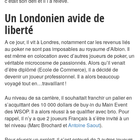
c’était son défi et il l’a relevé.
Un Londonien avide de
liberté
A ce jour, il vit à Londres, notamment car les revenus liés
au poker ne sont pas imposables au royaume d’Albion. Il
est même en colocation avec d’autres joueurs de poker, un
véritable microcosme de passionnés. Alors qu’il venait
d’être diplômé (Ecole de Commerce), il a décidé de
devenir un joueur professionnel. Il a alors beaucoup
voyagé tout en…travaillant !
Au niveau de sa carrière, il souhaitait franchir un palier en
s’acquittant des 10 000 dollars de buy-in du Main Event
des WSOP. Il a alors réussi à se qualifier avec brio. Pour
rappel, il n’y a que 2 joueurs Français à s’être invité à un
tel niveau (Marc Brochard et
Antoine Saout
).
Pour réussir un exploit, il s’est entouré de 2 autres joueurs