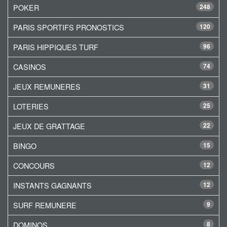
POKER
248
PARIS SPORTIFS PRONOSTICS
120
PARIS HIPPIQUES TURF
96
CASINOS
74
JEUX REMUNERES
31
LOTERIES
25
JEUX DE GRATTAGE
22
BINGO
15
CONCOURS
12
INSTANTS GAGNANTS
12
SURF REMUNERE
9
DOMINOS
8