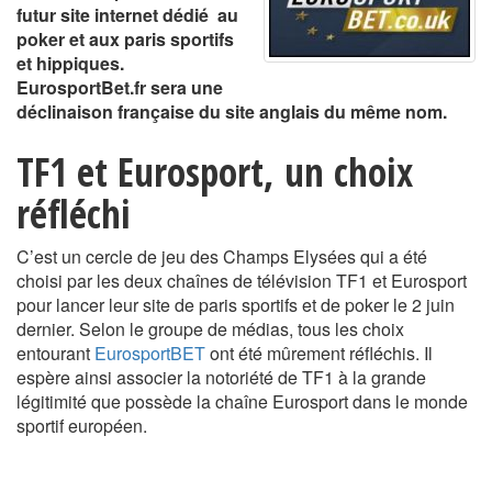
futur site internet dédié au
poker et aux paris sportifs
et hippiques.
EurosportBet.fr sera une
déclinaison française du site anglais du même nom.
TF1 et Eurosport, un choix
réfléchi
C’est un cercle de jeu des Champs Elysées qui a été
choisi par les deux chaînes de télévision TF1 et Eurosport
pour lancer leur site de paris sportifs et de poker le 2 juin
dernier. Selon le groupe de médias, tous les choix
entourant
EurosportBET
ont été mûrement réfléchis. Il
espère ainsi associer la notoriété de TF1 à la grande
légitimité que possède la chaîne Eurosport dans le monde
sportif européen.