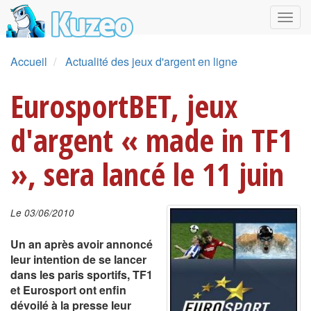
Accueil
Actualité des jeux d'argent en ligne
EurosportBET, jeux
d'argent « made in TF1
», sera lancé le 11 juin
Le 03/06/2010
Un an après avoir annoncé
leur intention de se lancer
dans les paris sportifs, TF1
et Eurosport ont enfin
dévoilé à la presse leur