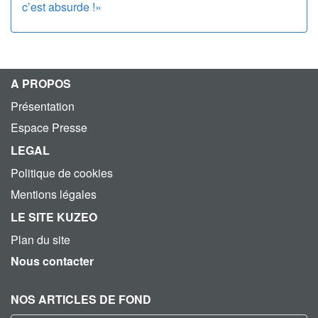
c’est absurde !»
A PROPOS
Présentation
Espace Presse
LEGAL
Politique de cookies
Mentions légales
LE SITE KUZEO
Plan du site
Nous contacter
NOS ARTICLES DE FOND