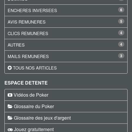
ENCHERES INVERSEES
6
AVIS REMUNERES
5
CLICS REMUNERES
4
AUTRES
4
MAILS REMUNERES
3
TOUS NOS ARTICLES
ESPACE DETENTE
Vidéos de Poker
Glossaire du Poker
Glossaire des jeux d'argent
Jouez gratuitement