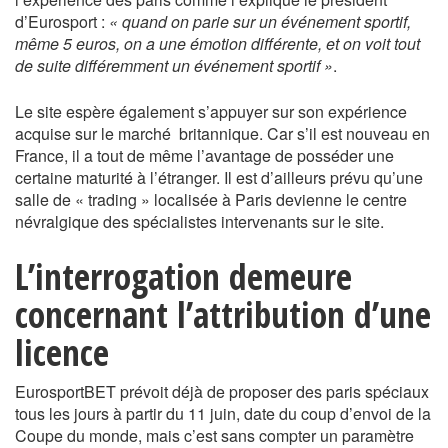
d’Eurosport :
« quand on parie sur un événement sportif,
même 5 euros, on a une émotion différente, et on voit tout
de suite différemment un événement sportif »
.
Le site espère également s’appuyer sur son expérience
acquise sur le marché britannique. Car s’il est nouveau en
France, il a tout de même l’avantage de posséder une
certaine maturité à l’étranger. Il est d’ailleurs prévu qu’une
salle de « trading » localisée à Paris devienne le centre
névralgique des spécialistes intervenants sur le site.
L’interrogation demeure
concernant l’attribution d’une
licence
EurosportBET prévoit déjà de proposer des paris spéciaux
tous les jours à partir du 11 juin, date du coup d’envoi de la
Coupe du monde, mais c’est sans compter un paramètre