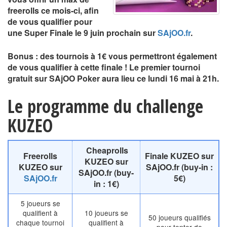
freerolls ce mois-ci, afin
de vous qualifier pour
une Super Finale le 9 juin prochain sur
SAjOO.fr
.
Bonus : des tournois à 1€ vous permettront également
de vous qualifier à cette finale ! Le premier tournoi
gratuit sur SAjOO Poker aura lieu ce lundi 16 mai à 21h.
Le programme du challenge
KUZEO
Cheaprolls
Freerolls
Finale KUZEO sur
KUZEO sur
KUZEO sur
SAjOO.fr
(buy-in :
SAjOO.fr (buy-
SAjOO.fr
5€)
in : 1€)
5 joueurs se
qualifient à
10 joueurs se
50 joueurs qualifiés
chaque tournoi
qualifient à