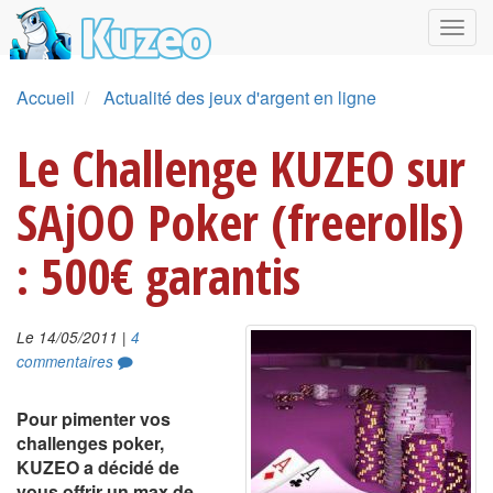
Accueil
Actualité des jeux d'argent en ligne
Le Challenge KUZEO sur
SAjOO Poker (freerolls)
: 500€ garantis
|
Le 14/05/2011
4
commentaires
Pour pimenter vos
challenges poker,
KUZEO a décidé de
vous offrir un max de