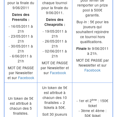
pour tenter de
pour la finale du
chaque tournoi
remporter un prize
9/06/2011
pour la finale du
pool à 500€
9/06/2011.
Dates des
garantis.
Freerolls :
Dates des
Buy-in : 5€ pour les
Cheaprolls :
- 16/05/2011 à
joueurs qui
21h
- 19/05/2011 à
souhaitent rejoindre
- 23/05/2011 à
21h
ce tournoi hors
21h
- 26/05/2011 à
qualifications.
- 30/05/2011 à
21h
e 9/06/2011
Finale l
21h
- 02/06/2011 à
à 21h.
- 6/06/2011 à
21h
MOT DE PASSE par
21h
MOT DE PASSE
Newsletter et sur
MOT DE PASSE
par Newsletter et
Facebook
par Newsletter
sur
Facebook
et sur
Facebook
Un token de 5€
est attribué à
chacun des 10
Un token de 5€
ème
- 1er et 2
: 150€
finalistes + 2
est attribué à
ticket
tickets à 50€.
chacun des 5
- 3ème et 4ème :
finalistes.
Soit 30 joueurs
50€ ticket