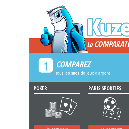
COMPARAT
Le
1
COMPAREZ
tous les sites de jeux d'argent
POKER
PARIS SPORTIFS
a
b