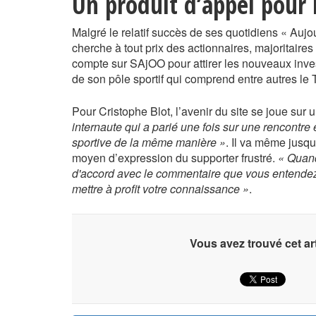
Un produit d’appel pour l
Malgré le relatif succès de ses quotidiens « Aujo
cherche à tout prix des actionnaires, majoritaire
compte sur SAjOO pour attirer les nouveaux inves
de son pôle sportif qui comprend entre autres le 
Pour Cristophe Blot, l’avenir du site se joue sur 
internaute qui a parié une fois sur une rencontre
sportive de la même manière »
. Il va même jusq
moyen d’expression du supporter frustré.
« Quand
d'accord avec le commentaire que vous entendez,
mettre à profit votre connaissance »
.
Vous avez trouvé cet art