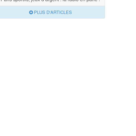
PLUS D'ARTICLES