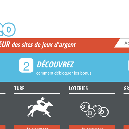
EUR
Ac
des sites de jeux d'argent
2
DÉCOUVREZ
comment débloquer les bonus
TURF
LOTERIES
GR
d
c