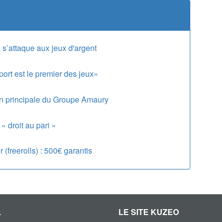
s’attaque aux jeux d'argent
ort est le premier des jeux»
on principale du Groupe Amaury
« droit au pari »
reerolls) : 500€ garantis
L
LE SITE KUZEO