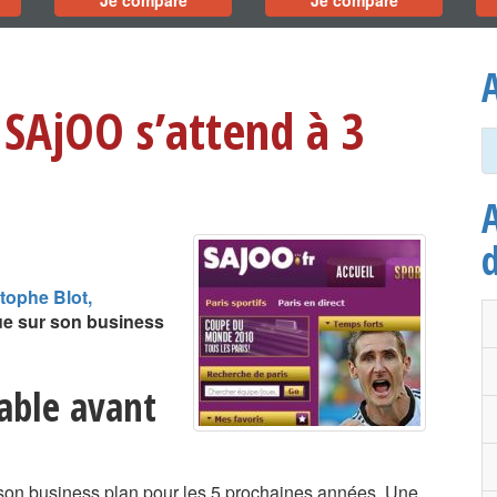
Je compare
Je compare
A
 SAjOO s’attend à 3
A
tophe Blot,
que sur son business
able avant
vu son business plan pour les 5 prochaines années. Une