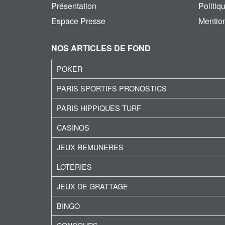
Présentation
Politiq
Espace Presse
Mention
NOS ARTICLES DE FOND
POKER
PARIS SPORTIFS PRONOSTICS
PARIS HIPPIQUES TURF
CASINOS
JEUX REMUNERES
LOTERIES
JEUX DE GRATTAGE
BINGO