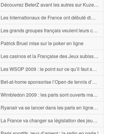
Découvrez BeterZ avant les autres sur Kuzeo !
Les Internationaux de France ont débuté dimanche 24 mai
Les grands groupes français veulent leurs casinos sur internet
Patrick Bruel mise sur le poker en ligne
Les casinos et la Française des Jeux subissent aussi la crise
Les WSOP 2009 : le point sur ce qu’il faut savoir
Bet-at-home sponsorise l’Open de tennis d’Hambourg
Wimbledon 2009 : les paris sont ouverts malgré la polémique
Ryanair va se lancer dans les paris en ligne en l’air
La France va changer sa législation des jeux d’argent en ligne
Paris sportifs, jeux d’argent : la radio en parle !