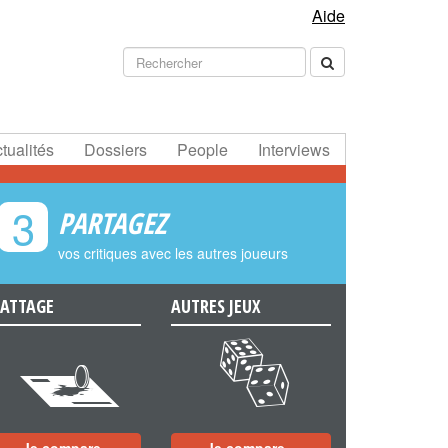
Aide
tualités
Dossiers
People
Interviews
3
PARTAGEZ
vos critiques avec les autres joueurs
ATTAGE
AUTRES JEUX
e
f