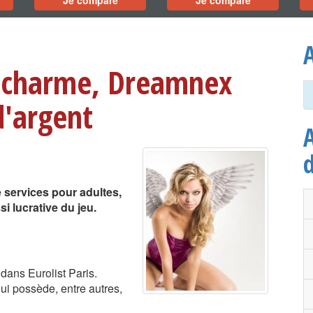
Je compare
Je compare
A
u charme, Dreamnex
d'argent
A
 services pour adultes,
i lucrative du jeu.
ans Eurolist Paris.
ui possède, entre autres,