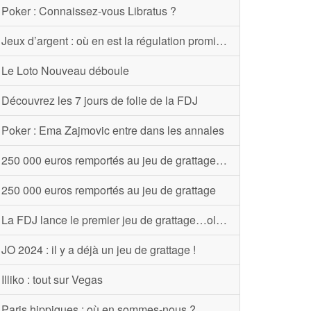
Poker : Connaissez-vous Libratus ?
Jeux d’argent : où en est la régulation promise ?
Le Loto Nouveau déboule
Découvrez les 7 jours de folie de la FDJ
Poker : Ema Zajmovic entre dans les annales
250 000 euros remportés au jeu de grattage « Mots Croisés »
250 000 euros remportés au jeu de grattage
La FDJ lance le premier jeu de grattage…olfactif !
JO 2024 : il y a déjà un jeu de grattage !
Illiko : tout sur Vegas
Paris hippiques : où en sommes-nous ?