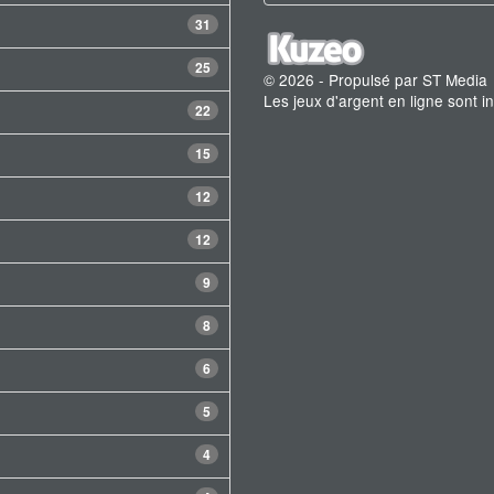
31
25
© 2026 - Propulsé par ST Media
Les jeux d'argent en ligne sont 
22
15
12
12
9
8
6
5
4