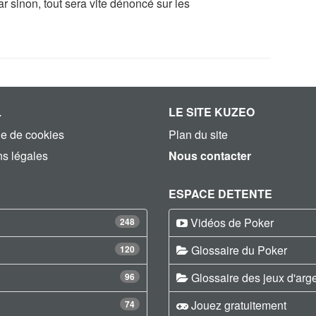
 sinon, tout sera vite dénoncé sur les
L
LE SITE KUZEO
ue de cookies
Plan du site
s légales
Nous contacter
ESPACE DETENTE
Vidéos de Poker
248
Glossaire du Poker
120
Glossaire des jeux d'arg
96
Jouez gratuitement
74