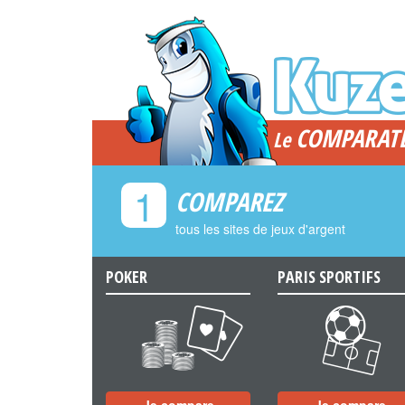
COMPARAT
Le
1
COMPAREZ
tous les sites de jeux d'argent
POKER
PARIS SPORTIFS
a
b