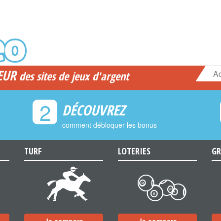
EUR
Ac
des sites de jeux d'argent
2
DÉCOUVREZ
comment débloquer les bonus
TURF
LOTERIES
GR
d
c