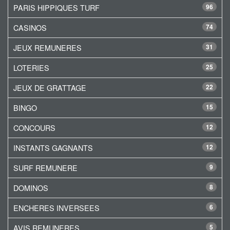
PARIS HIPPIQUES TURF
96
CASINOS
74
JEUX REMUNERES
31
LOTERIES
25
JEUX DE GRATTAGE
22
BINGO
15
CONCOURS
12
INSTANTS GAGNANTS
12
SURF REMUNERE
9
DOMINOS
8
ENCHERES INVERSEES
6
AVIS REMUNERES
5