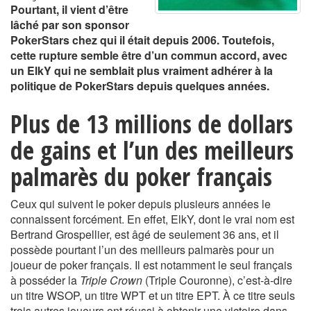
Pourtant, il vient d’être
lâché par son sponsor
PokerStars chez qui il était depuis 2006. Toutefois,
cette rupture semble être d’un commun accord, avec
un ElkY qui ne semblait plus vraiment adhérer à la
politique de PokerStars depuis quelques années.
Plus de 13 millions de dollars
de gains et l’un des meilleurs
palmarès du poker français
Ceux qui suivent le poker depuis plusieurs années le
connaissent forcément. En effet, ElkY, dont le vrai nom est
Bertrand Grospellier, est âgé de seulement 36 ans, et il
possède pourtant l’un des meilleurs palmarès pour un
joueur de poker français. Il est notamment le seul français
à posséder la
Triple Crown
(Triple Couronne), c’est-à-dire
un titre WSOP, un titre WPT et un titre EPT. À ce titre seuls
trois autres joueurs ont réussi à obtenir une victoire dans