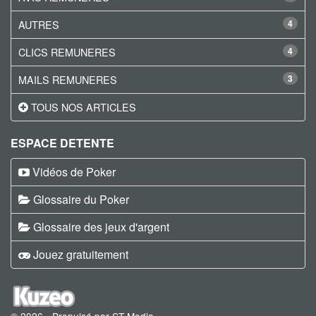
AUTRES
4
CLICS REMUNERES
4
MAILS REMUNERES
3
TOUS NOS ARTICLES
ESPACE DETENTE
Vidéos de Poker
Glossaire du Poker
Glossaire des jeux d'argent
Jouez gratuitement