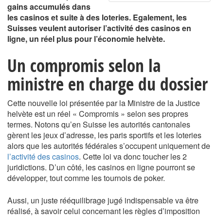
gains accumulés dans
les casinos et suite à des loteries. Egalement, les
Suisses veulent autoriser l’activité des casinos en
ligne, un réel plus pour l’économie helvète.
Un compromis selon la
ministre en charge du dossier
Cette nouvelle loi présentée par la Ministre de la Justice
helvète est un réel « Compromis » selon ses propres
termes. Notons qu’en Suisse les autorités cantonales
gèrent les jeux d’adresse, les paris sportifs et les loteries
alors que les autorités fédérales s’occupent uniquement de
l’activité des casinos
. Cette loi va donc toucher les 2
juridictions. D’un côté, les casinos en ligne pourront se
développer, tout comme les tournois de poker.
Aussi, un juste rééquilibrage jugé indispensable va être
réalisé, à savoir celui concernant les règles d’imposition