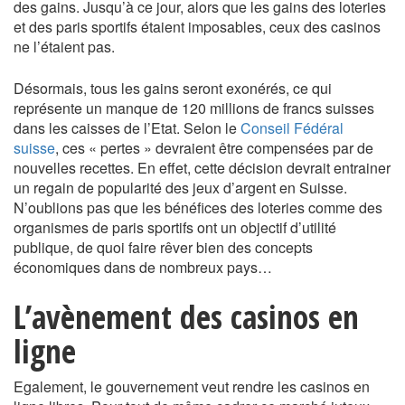
des gains. Jusqu’à ce jour, alors que les gains des loteries
et des paris sportifs étaient imposables, ceux des casinos
ne l’étaient pas.
Désormais, tous les gains seront exonérés, ce qui
représente un manque de 120 millions de francs suisses
dans les caisses de l’Etat. Selon le
Conseil Fédéral
suisse
, ces « pertes » devraient être compensées par de
nouvelles recettes. En effet, cette décision devrait entrainer
un regain de popularité des jeux d’argent en Suisse.
N’oublions pas que les bénéfices des loteries comme des
organismes de paris sportifs ont un objectif d’utilité
publique, de quoi faire rêver bien des concepts
économiques dans de nombreux pays…
L’avènement des casinos en
ligne
Egalement, le gouvernement veut rendre les casinos en