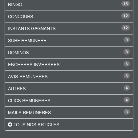
BINGO
15
CONCOURS
12
INSTANTS GAGNANTS
12
SURF REMUNERE
9
DOMINOS
8
ENCHERES INVERSEES
6
AVIS REMUNERES
5
AUTRES
4
CLICS REMUNERES
4
MAILS REMUNERES
3
TOUS NOS ARTICLES