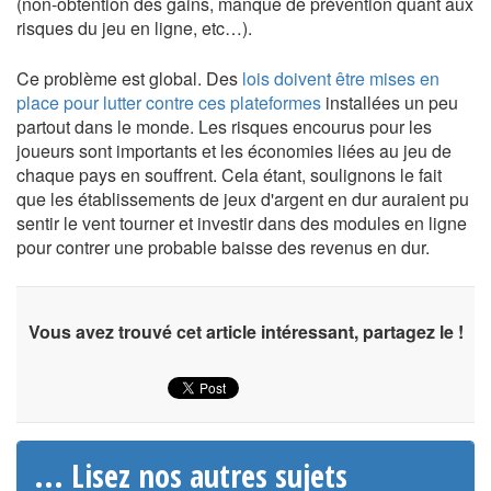
(non-obtention des gains, manque de prévention quant aux
risques du jeu en ligne, etc…).
Ce problème est global. Des
lois doivent être mises en
place pour lutter contre ces plateformes
installées un peu
partout dans le monde. Les risques encourus pour les
joueurs sont importants et les économies liées au jeu de
chaque pays en souffrent. Cela étant, soulignons le fait
que les établissements de jeux d'argent en dur auraient pu
sentir le vent tourner et investir dans des modules en ligne
pour contrer une probable baisse des revenus en dur.
Vous avez trouvé cet article intéressant, partagez le !
... Lisez nos autres sujets