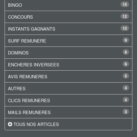
BINGO
15
CONCOURS
12
INSTANTS GAGNANTS
12
SURF REMUNERE
9
DOMINOS
8
ENCHERES INVERSEES
6
AVIS REMUNERES
5
AUTRES
4
CLICS REMUNERES
4
MAILS REMUNERES
3
TOUS NOS ARTICLES