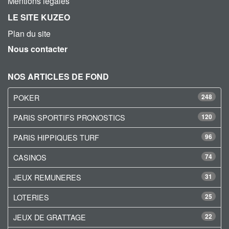
Mentions légales
LE SITE KUZEO
Plan du site
Nous contacter
NOS ARTICLES DE FOND
POKER
248
PARIS SPORTIFS PRONOSTICS
120
PARIS HIPPIQUES TURF
96
CASINOS
74
JEUX REMUNERES
31
LOTERIES
25
JEUX DE GRATTAGE
22