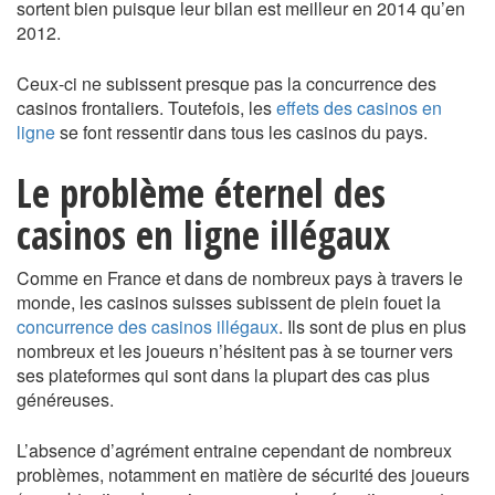
sortent bien puisque leur bilan est meilleur en 2014 qu’en
2012.
Ceux-ci ne subissent presque pas la concurrence des
casinos frontaliers. Toutefois, les
effets des casinos en
ligne
se font ressentir dans tous les casinos du pays.
Le problème éternel des
casinos en ligne illégaux
Comme en France et dans de nombreux pays à travers le
monde, les casinos suisses subissent de plein fouet la
concurrence des casinos illégaux
. Ils sont de plus en plus
nombreux et les joueurs n’hésitent pas à se tourner vers
ses plateformes qui sont dans la plupart des cas plus
généreuses.
L’absence d’agrément entraine cependant de nombreux
problèmes, notamment en matière de sécurité des joueurs