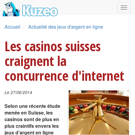
Accueil
Actualité des jeux d'argent en ligne
Les casinos suisses
craignent la
concurrence d'internet
Le 27/06/2014
Selon une récente étude
menée en Suisse, les
casinos sont de plus en
plus craintifs envers les
jeux d’argent en ligne