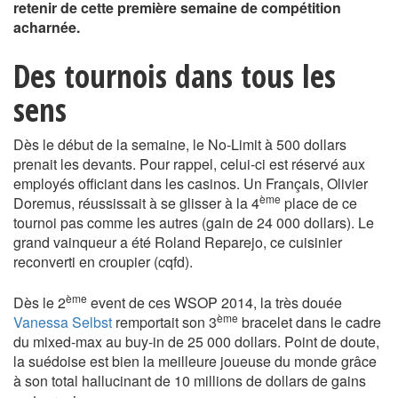
retenir de cette première semaine de compétition
acharnée.
Des tournois dans tous les
sens
Dès le début de la semaine, le No-Limit à 500 dollars
prenait les devants. Pour rappel, celui-ci est réservé aux
employés officiant dans les casinos. Un Français, Olivier
ème
Doremus, réussissait à se glisser à la 4
place de ce
tournoi pas comme les autres (gain de 24 000 dollars). Le
grand vainqueur a été Roland Reparejo, ce cuisinier
reconverti en croupier (cqfd).
ème
Dès le 2
event de ces WSOP 2014, la très douée
ème
Vanessa Selbst
remportait son 3
bracelet dans le cadre
du mixed-max au buy-in de 25 000 dollars. Point de doute,
la suédoise est bien la meilleure joueuse du monde grâce
à son total hallucinant de 10 millions de dollars de gains