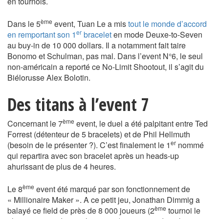
en tournois.
ème
Dans le 5
event, Tuan Le a mis
tout le monde d’accord
er
en remportant son 1
bracelet
en mode Deuxe-to-Seven
au buy-in de 10 000 dollars. Il a notamment fait taire
Bonomo et Schulman, pas mal. Dans l’event N°6, le seul
non-américain a reporté ce No-Limit Shootout, il s’agit du
Biélorusse Alex Bolotin.
Des titans à l’event 7
ème
Concernant le 7
event, le duel a été palpitant entre Ted
Forrest (détenteur de 5 bracelets) et de Phil Hellmuth
er
(besoin de le présenter ?). C’est finalement le 1
nommé
qui repartira avec son bracelet après un heads-up
ahurissant de plus de 4 heures.
ème
Le 8
event été marqué par son fonctionnement de
« Millionaire Maker ». A ce petit jeu, Jonathan Dimmig a
ème
balayé ce field de près de 8 000 joueurs (2
tournoi le